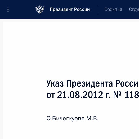
Президент России
События
Стру
Новости
Поручения Президента
Банк
Название документа или его номер
Указ Президента Росс
Текст в документе
от 21.08.2012 г. № 11
Вид документа
О Бичегкуеве М.В.
Все
Дата вступления в силу...
или 