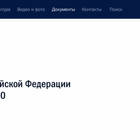
ктура
Видео и фото
Документы
Контакты
Поиск
 документов
Справка
Конституция России
ийской Федерации
80
дата принятия