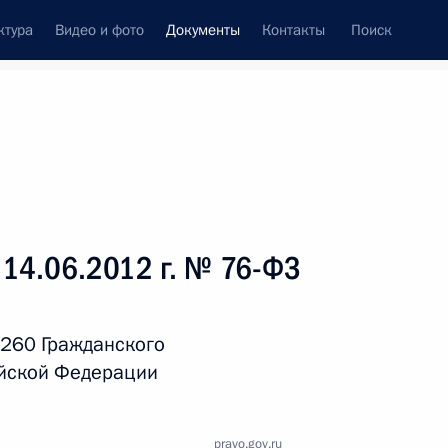
ктура
Видео и фото
Документы
Контакты
Поиск
 документов
Справка
Конституция России
 14.06.2012 г. № 76-ФЗ
 260 Гражданского
ийской Федерации
дата принятия
pravo.gov.ru