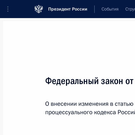
Президент России
События
Стру
Новости
Поручения Президента
Банк
Название документа или его номер
Федеральный закон от
Текст в документе
О внесении изменения в статью
Вид документа
процессуального кодекса Росс
Все
Дата вступления в силу...
или 