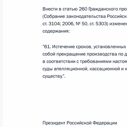
Внести в статью 260 Гражданского пр
(Собрание законодательства Российско
Федеральный закон от 26.07.2026
ст. 3104; 2006, № 50, ст. 5303) изме
О внесении изменений в статьи 85 и 102 
содержания:
кодекса Российской Федерации
26 июля 2026 года
"61. Истечение сроков, установленных
собой прекращение производства по д
в соответствии с требованиями настоя
суды апелляционной, кассационной и 
Федеральный закон от 26.07.2026
существу.".
О внесении изменений в Трудовой кодекс
26 июля 2026 года
Федеральный закон от 26.07.2026
Президент Российской Феде
О внесении изменений в Федеральный за