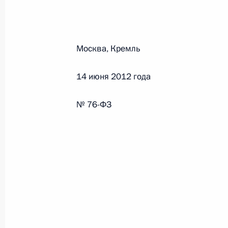
26 июля 2026 года
Москва, Кремль
Федеральный закон от 26.07.2026
14 июня 2012 года
О внесении изменения в статью 2 Федера
и добровольчестве (волонтерстве)»
№ 76-ФЗ
26 июля 2026 года
Федеральный закон от 26.07.2026
О внесении изменений в Уголовный кодек
процессуального кодекса Российской Фе
26 июля 2026 года