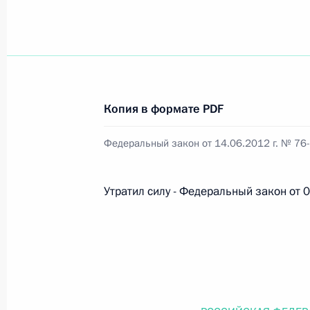
Официальный портал правовой информации
prav
Копия в формате PDF
26 июля 2026 года
Федеральный закон от 14.06.2012 г. № 76
Федеральный закон от 26.07.2026
О внесении изменений в статью 11 Федера
Утратил силу - Федеральный закон от
Федерального закона «Об образовании в
26 июля 2026 года
Федеральный закон от 26.07.2026