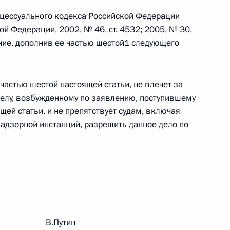
оцессуального кодекса Российской Федерации
й Федерации, 2002, № 46, ст. 4532; 2005, № 30,
 г. № 242-ФЗ
нение, дополнив ее частью шестой1 следующего
части первой и статью 227–1 части второй Налогового
 частью шестой настоящей статьи, не влечет за
елу, возбужденному по заявлению, поступившему
щей статьи, и не препятствует судам, включая
надзорной инстанций, разрешить данное дело по
 г. № 246-ФЗ
 Российской Федерации
 г. № 268-ФЗ
рации В.Путин
кон «О пробации в Российской Федерации»