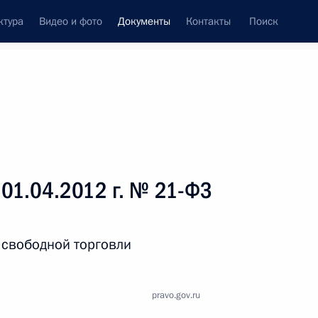
ктура
Видео и фото
Документы
Контакты
Поиск
 документов
Справка
Конституция России
01.04.2012 г. № 21-ФЗ
 свободной торговли
pravo.gov.ru
дата принятия