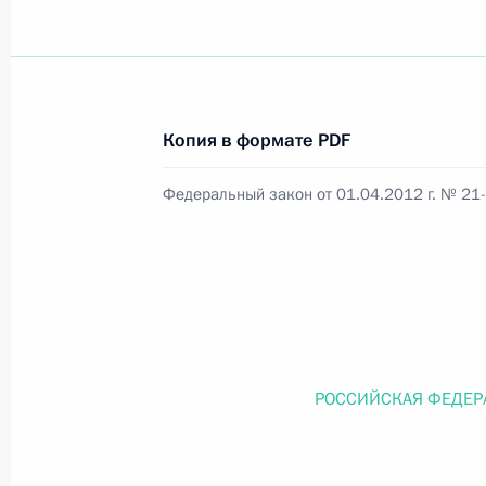
Официальный портал правовой информации
prav
Копия в формате PDF
Федеральный закон от 01.04.2012 г. № 21
26 июля 2026 года
Федеральный закон от 26.07.2026
О внесении изменений в статью 11 Федера
Федерального закона «Об образовании в
26 июля 2026 года
РОССИЙСКАЯ ФЕДЕР
Федеральный закон от 26.07.2026