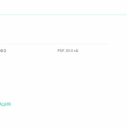
Найти документ
o.gov.ru
-ФЗ
PDF, 30.0 кБ
 г. № 259-ФЗ
льного закона «О статусе военнослужащих» и статью 86
 Российской Федерации»
АЦИЯ
 г. № 265-ФЗ