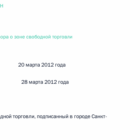
ального закона «О персональных данных» и отдельные
ОН
ации
ора о зоне свободной торговли
 г. № 256-ФЗ
кон «О присяжных заседателях федеральных судов общей
й 20 марта 2012 года
 28 марта 2012 года
 г. № 263-ФЗ
ального закона «О государственной регистрации
дной торговли, подписанный в городе Санкт-