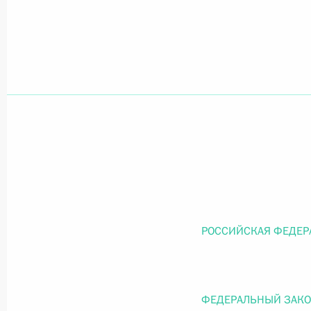
Официальный портал правовой информации
prav
26 июля 2026 года
Федеральный закон от 26.07.2026
О внесении изменений в статью 11 Федера
Федерального закона «Об образовании в
26 июля 2026 года
РОССИЙСКАЯ ФЕДЕР
Федеральный закон от 26.07.2026
ФЕДЕРАЛЬНЫЙ ЗАК