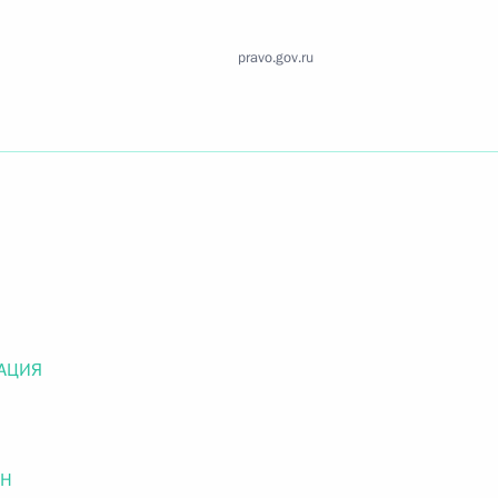
Найти документ
pravo.gov.ru
o.gov.ru
 г. № 259-ФЗ
льного закона «О статусе военнослужащих» и статью 86
 Российской Федерации»
АЦИЯ
 г. № 265-ФЗ
ОН