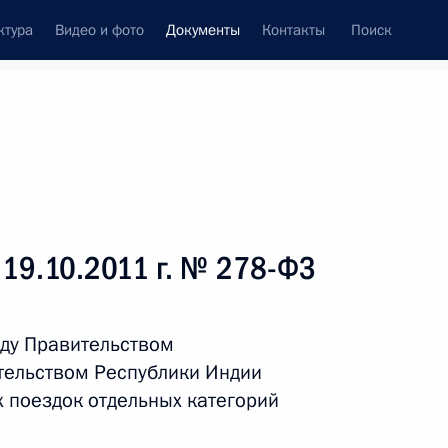
ктура
Видео и фото
Документы
Контакты
Поиск
 документов
Справка
Конституция России
 19.10.2011 г. № 278-ФЗ
ду Правительством
тельством Республики Индии
 поездок отдельных категорий
дата принятия