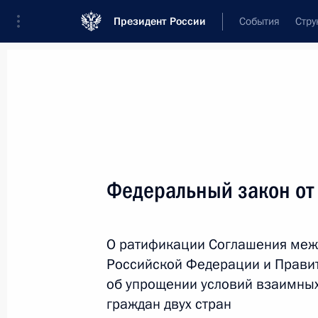
Президент России
События
Стру
Новости
Поручения Президента
Банк
Название документа или его номер
Федеральный закон от
Текст в документе
О ратификации Соглашения меж
Вид документа
Российской Федерации и Прави
Все
об упрощении условий взаимных
граждан двух стран
Дата вступления в силу...
или 