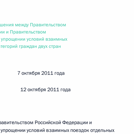
ального закона «О персональных данных» и отдельные
ации
ашения между Правительством
ии и Правительством
б упрощении условий взаимных
 г. № 256-ФЗ
тегорий граждан двух стран
кон «О присяжных заседателях федеральных судов общей
й 7 октября 2011 года
 12 октября 2011 года
 г. № 263-ФЗ
ального закона «О государственной регистрации
равительством Российской Федерации и
 упрощении условий взаимных поездок отдельных