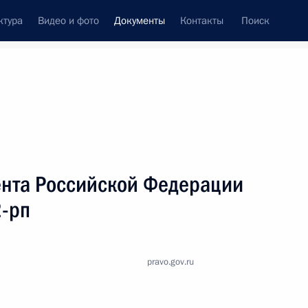
ктура
Видео и фото
Документы
Контакты
Поиск
 документов
Справка
Конституция России
нта Российской Федерации
2-рп
pravo.gov.ru
дата принятия