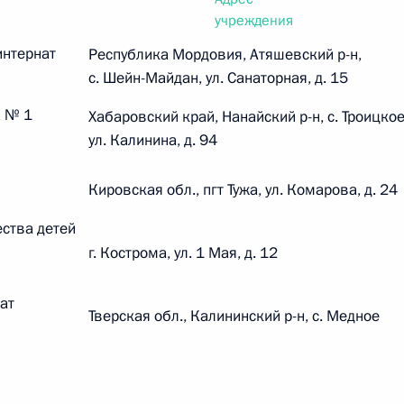
овом статусе представительств компетентных органов
учреждения
в Российской Федерации и Киргизской Республике
интернат
Республика Мордовия, Атяшевский р-н,
с. Шейн-Майдан, ул. Санаторная, д. 15
а № 1
Хабаровский край, Нанайский р-н, с. Троицкое
 г. № 252-ФЗ
ул. Калинина, д. 94
его водного транспорта Российской Федерации и статью 1
инства измерений»
Кировская обл., пгт Тужа, ул. Комарова, д. 24
ства детей
г. Кострома, ул. 1 Мая, д. 12
 г. № 250-ФЗ
ат
Тверская обл., Калининский р-н, с. Медное
кой Федерации об административных правонарушениях