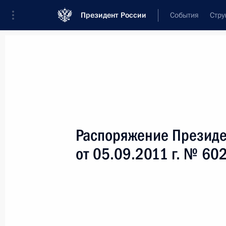
Президент России
События
Стру
Новости
Поручения Президента
Банк
Название документа или его номер
Распоряжение Президе
Текст в документе
от 05.09.2011 г. № 60
Вид документа
Все
Дата вступления в силу...
или 