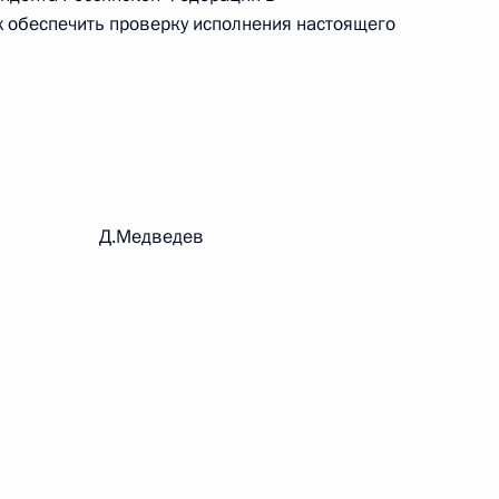
 обеспечить проверку исполнения настоящего
 г. № 242-ФЗ
части первой и статью 227–1 части второй Налогового
рации Д.Медведев
 г. № 246-ФЗ
 Российской Федерации
 г. № 268-ФЗ
кон «О пробации в Российской Федерации»