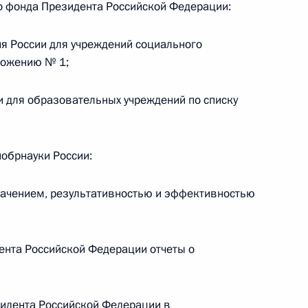
го фонда Президента Российской Федерации:
ального закона «О персональных данных» и отдельные
ации
я России для учреждений социального
ложению № 1;
и для образовательных учреждений по списку
 г. № 256-ФЗ
кон «О присяжных заседателях федеральных судов общей
обрнауки России:
начением, результативностью и эффективностью
 г. № 263-ФЗ
ента Российской Федерации отчеты о
ального закона «О государственной регистрации
идента Российской Федерации в