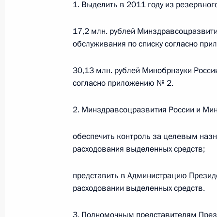
1. Выделить в 2011 году из резервно
О внесении изменений в статью 12 Федер
законодательные акты Российской Федер
26 июля 2026 года
17,2 млн. рублей Минздравсоцразвити
обслуживания по списку согласно при
30,13 млн. рублей Минобрнауки Росси
Федеральный закон от 26.07.2026
согласно приложению № 2.
О внесении изменений в Федеральный за
юрисдикции в Российской Федерации»
2. Минздравсоцразвития России и Мин
26 июля 2026 года
обеспечить контроль за целевым наз
расходования выделенных средств;
Федеральный закон от 26.07.2026
представить в Администрацию Презид
О внесении изменений в статью 12 Федер
расходовании выделенных средств.
недвижимости»
26 июля 2026 года
3. Полномочным представителям През