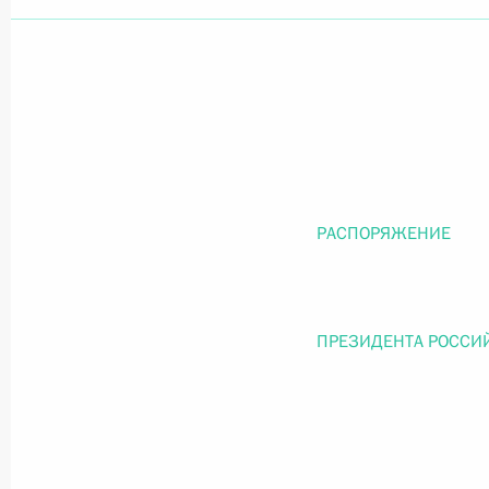
Официальный портал правовой информации
prav
26 июля 2026 года
РАСПОРЯЖЕНИЕ
Федеральный закон от 26.07.2026
О внесении изменений в статью 11 Федера
Федерального закона «Об образовании в
ПРЕЗИДЕНТА РОССИ
26 июля 2026 года
Федеральный закон от 26.07.2026