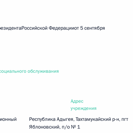
зидентаРоссийской Федерацииот 5 сентября
 г. № 267-ФЗ
льного закона «О благотворительной деятельности
оциального обслуживания
 г. № 251-ФЗ
с Российской Федерации и статьи 31 и 151 Уголовно-
Адрес
дерации
учреждения
ционный
Республика Адыгея, Тахтамукайский р-н, пгт
Яблоновский, п/о № 1