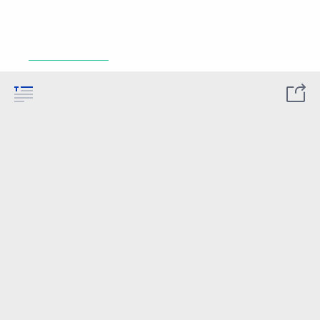
______________