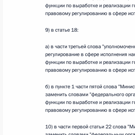
функции по выработке и реализации г
Федеральный закон от 26.07.2026
правовому регулированию в сфере исп
О внесении изменения в статью 6 Закона
9) в статье 18:
26 июля 2026 года
а) в части третьей слова "уполномоч
регулирование в сфере исполнения н
Федеральный закон от 26.07.2026
функции по выработке и реализации г
правовому регулированию в сфере исп
О внесении изменений в статью 9.21 Код
правонарушениях
б) в пункте 1 части пятой слова "Мин
26 июля 2026 года
заменить словами "федерального орг
функции по выработке и реализации г
правовому регулированию в сфере исп
Федеральный закон от 26.07.2026
10) в части первой статьи 22 слова 
О ратификации Соглашения между Правит
Республики Беларусь о сотрудничестве в 
заменить словами "федеральным орга