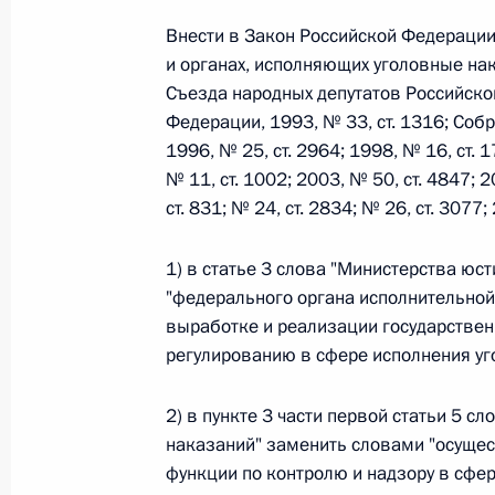
Внести в Закон Российской Федерации
и органах, исполняющих уголовные на
Федеральный закон от 26.07.2026
Съезда народных депутатов Российско
О внесении изменений в статьи 85 и 102 
Федерации, 1993, № 33, ст. 1316; Со
кодекса Российской Федерации
1996, № 25, ст. 2964; 1998, № 16, ст. 1
26 июля 2026 года
№ 11, ст. 1002; 2003, № 50, ст. 4847; 2
ст. 831; № 24, ст. 2834; № 26, ст. 3077
1) в статье 3 слова "Министерства ю
Федеральный закон от 26.07.2026
"федерального органа исполнительной
О внесении изменений в Трудовой кодекс
выработке и реализации государствен
26 июля 2026 года
регулированию в сфере исполнения уг
2) в пункте 3 части первой статьи 5 с
наказаний" заменить словами "осуще
Федеральный закон от 26.07.2026
функции по контролю и надзору в сфе
О внесении изменений в Федеральный за