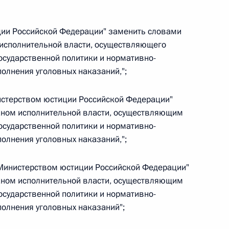
иции Российской Федерации" заменить словами
 исполнительной власти, осуществляющего
осударственной политики и нормативно-
 г. № 267-ФЗ
олнения уголовных наказаний,";
льного закона «О благотворительной деятельности
нистерством юстиции Российской Федерации"
ном исполнительной власти, осуществляющим
осударственной политики и нормативно-
олнения уголовных наказаний,";
 г. № 251-ФЗ
 "Министерством юстиции Российской Федерации"
с Российской Федерации и статьи 31 и 151 Уголовно-
ном исполнительной власти, осуществляющим
дерации
осударственной политики и нормативно-
олнения уголовных наказаний";