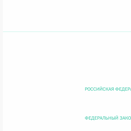
Официальный портал правовой информации
prav
26 июля 2026 года
Федеральный закон от 26.07.2026
О внесении изменений в статью 11 Федера
Федерального закона «Об образовании в
РОССИЙСКАЯ ФЕДЕР
26 июля 2026 года
ФЕДЕРАЛЬНЫЙ ЗАК
Федеральный закон от 26.07.2026