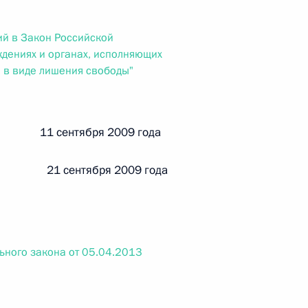
ального закона «О персональных данных» и отдельные
ации
й в Закон Российской
дениях и органах, исполняющих
 в виде лишения свободы"
 г. № 256-ФЗ
кон «О присяжных заседателях федеральных судов общей
 11 сентября 2009 года
 21 сентября 2009 года
 г. № 263-ФЗ
ьного закона от 05.04.2013
ального закона «О государственной регистрации