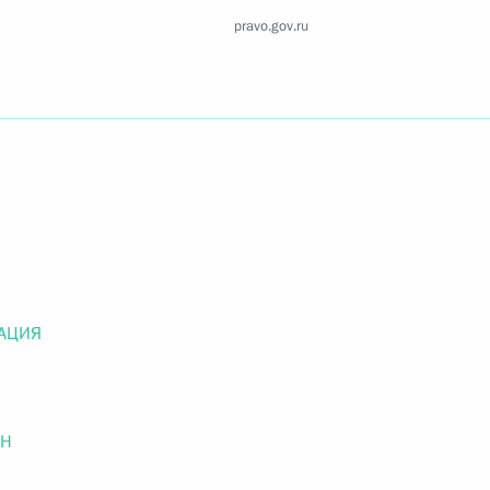
Найти документ
pravo.gov.ru
o.gov.ru
 г. № 259-ФЗ
льного закона «О статусе военнослужащих» и статью 86
 Российской Федерации»
АЦИЯ
ОН
 г. № 265-ФЗ