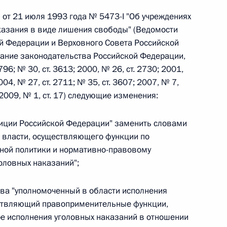
 от 21 июля 1993 года № 5473-I "Об учреждениях
казания в виде лишения свободы" (Ведомости
 г. № 242-ФЗ
й Федерации и Верховного Совета Российской
части первой и статью 227–1 части второй Налогового
брание законодательства Российской Федерации,
796; № 30, ст. 3613; 2000, № 26, ст. 2730; 2001,
004, № 27, ст. 2711; № 35, ст. 3607; 2007, № 7,
; 2009, № 1, ст. 17) следующие изменения:
стиции Российской Федерации" заменить словами
 г. № 246-ФЗ
 власти, осуществляющего функции по
 Российской Федерации
ной политики и нормативно-правовому
оловных наказаний";
лова "уполномоченный в области исполнения
ствляющий правоприменительные функции,
 г. № 268-ФЗ
ре исполнения уголовных наказаний в отношении
кон «О пробации в Российской Федерации»