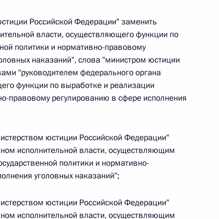
овом статусе представительств компетентных органов
в Российской Федерации и Киргизской Республике
 юстиции Российской Федерации" заменить
ительной власти, осуществляющего функции по
ной политики и нормативно-правовому
оловных наказаний", слова "министром юстиции
вами "руководителем федерального органа
 г. № 252-ФЗ
щего функции по выработке и реализации
его водного транспорта Российской Федерации и статью 1
но-правовому регулированию в сфере исполнения
инства измерений»
инистерством юстиции Российской Федерации"
ном исполнительной власти, осуществляющим
 г. № 250-ФЗ
осударственной политики и нормативно-
олнения уголовных наказаний";
кой Федерации об административных правонарушениях
инистерством юстиции Российской Федерации"
ном исполнительной власти, осуществляющим