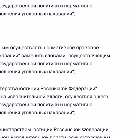
осударственной политики и нормативно-
 г. № 266-ФЗ
олнения уголовных наказаний";
 Российской Федерации «О защите прав потребителей»
енным осуществлять нормативное правовое
аказаний" заменить словами "осуществляющим
 г. № 247-ФЗ
осударственной политики и нормативно-
олнения уголовных наказаний";
екса Российской Федерации об административных
истерства юстиции Российской Федерации"
ана исполнительной власти, осуществляющего
осударственной политики и нормативно-
олнения уголовных наказаний";
 г. № 245-ФЗ
"Министерством юстиции Российской Федерации"
ельством Российской Федерации и Правительством
сфере деятельности с драгоценными металлами,
ном исполнительной власти, осуществляющим