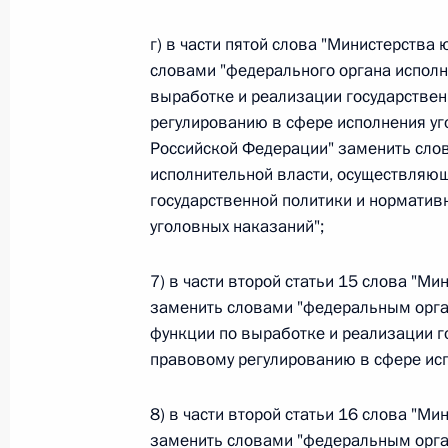
Министров Киргизской Республики о прав
по вопросам внутренних дел и миграции 
г) в части пятой слова "Министерства
26 июля 2026 года
словами "федерального органа исполн
выработке и реализации государствен
регулированию в сфере исполнения уг
Российской Федерации" заменить сло
Федеральный закон от 26.07.2026
исполнительной власти, осуществляю
О внесении изменений в Кодекс внутренн
государственной политики и норматив
Федерального закона «Об обеспечении ед
уголовных наказаний";
26 июля 2026 года
7) в части второй статьи 15 слова "М
заменить словами "федеральным орга
Федеральный закон от 26.07.2026
функции по выработке и реализации г
правовому регулированию в сфере исп
О внесении изменений в Кодекс Российс
26 июля 2026 года
8) в части второй статьи 16 слова "М
заменить словами "федеральным орга