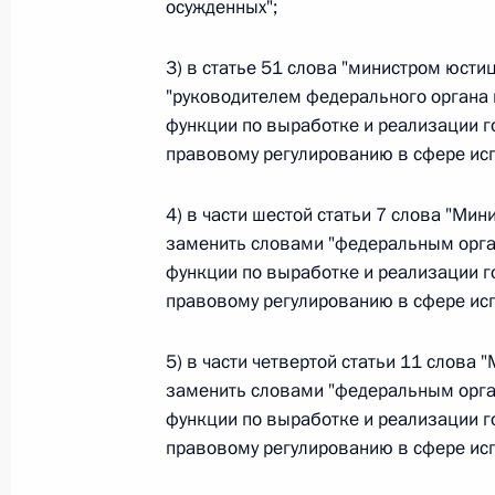
осужденных";
26 июля 2026 года
3) в статье 51 слова "министром юст
"руководителем федерального органа
функции по выработке и реализации г
Федеральный закон от 26.07.2026
правовому регулированию в сфере исп
О внесении изменения в статью 2 Федера
и добровольчестве (волонтерстве)»
4) в части шестой статьи 7 слова "Ми
26 июля 2026 года
заменить словами "федеральным орга
функции по выработке и реализации г
правовому регулированию в сфере исп
Федеральный закон от 26.07.2026
5) в части четвертой статьи 11 слова
О внесении изменений в Уголовный кодек
заменить словами "федеральным орга
процессуального кодекса Российской Фе
функции по выработке и реализации г
26 июля 2026 года
правовому регулированию в сфере исп