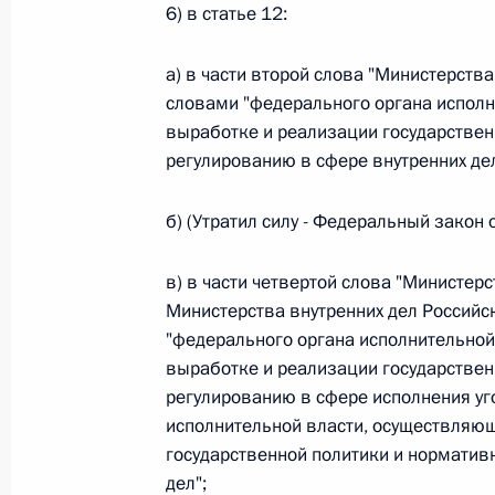
6) в статье 12:
Федеральный закон от 26.07.2026
а) в части второй слова "Министерст
О внесении изменений в статью 13–2 Фед
словами "федерального органа исполн
и признании утратившим силу пункта 1 ча
изменений в Федеральный закон „Об акта
выработке и реализации государствен
регулированию в сфере внутренних дел
26 июля 2026 года
б) (Утратил силу - Федеральный закон
Федеральный закон от 26.07.2026
в) в части четвертой слова "Министер
О внесении изменения в статью 10 Федер
Министерства внутренних дел Россий
"федерального органа исполнительной
26 июля 2026 года
выработке и реализации государствен
регулированию в сфере исполнения уг
исполнительной власти, осуществляю
Федеральный закон от 26.07.2026
государственной политики и норматив
О ратификации Соглашения между Правит
дел";