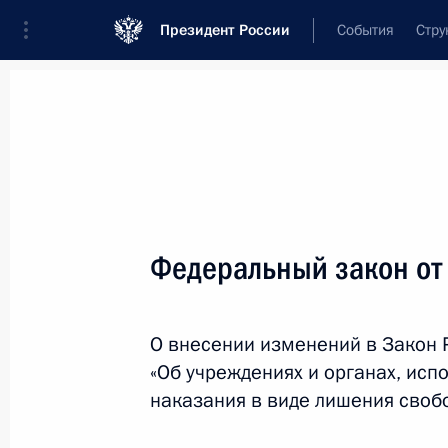
Президент России
События
Стру
Новости
Поручения Президента
Банк
Название документа или его номер
Федеральный закон от
Текст в документе
О внесении изменений в Закон
Вид документа
«Об учреждениях и органах, ис
Все
наказания в виде лишения своб
Дата вступления в силу...
или 