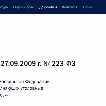
ктура
Видео и фото
Документы
Контакты
Поиск
 документов
Справка
Конституция России
 27.09.2009 г. № 223-ФЗ
 Российской Федерации
полняющих уголовные
оды»
дата принятия