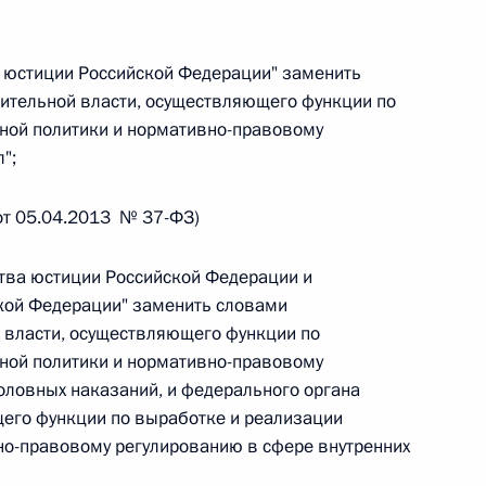
 г. № 264-ФЗ
ва юстиции Российской Федерации" заменить
ерального закона «Об актах гражданского состояния»
ительной власти, осуществляющего функции по
сти 13 статьи 3 Федерального закона «О внесении
х гражданского состояния“
ной политики и нормативно-правовому
";
 от 05.04.2013 № 37-ФЗ)
 г. № 270-ФЗ
ства юстиции Российской Федерации и
ального закона «Об автономных учреждениях»
ской Федерации" заменить словами
 власти, осуществляющего функции по
ной политики и нормативно-правовому
оловных наказаний, и федерального органа
щего функции по выработке и реализации
 г. № 244-ФЗ
но-правовому регулированию в сфере внутренних
ельством Российской Федерации и Кабинетом