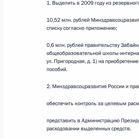
1. Выделить в 2009 году из резервно
О внесении изменений в статью 12 Федер
законодательные акты Российской Федер
26 июля 2026 года
10,52 млн. рублей Минздравсоцразвит
списку согласно приложению;
0,6 млн. рублей правительству Забайк
Федеральный закон от 26.07.2026
общеобразовательной школы-интерната
О внесении изменений в Федеральный за
ул. Пригородная, д. 1) на приобретени
юрисдикции в Российской Федерации»
пособий.
26 июля 2026 года
2. Минздравсоцразвития России и пра
Федеральный закон от 26.07.2026
обеспечить контроль за целевым рас
О внесении изменений в статью 12 Федер
представить в Администрацию Презид
недвижимости»
расходовании выделенных средств.
26 июля 2026 года