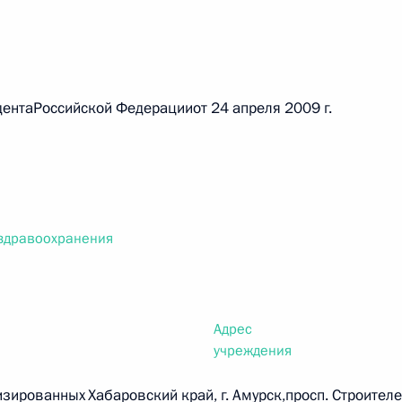
таРоссийской Федерацииот 24 апреля 2009 г.
 г. № 267-ФЗ
льного закона «О благотворительной деятельности
здравоохранения
 г. № 251-ФЗ
с Российской Федерации и статьи 31 и 151 Уголовно-
дерации
Адрес
учреждения
изированных
Хабаровский край, г. Амурск,просп. Строителе