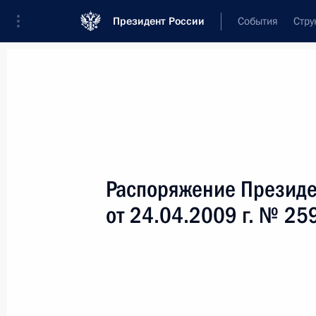
Президент России
События
Стру
Новости
Поручения Президента
Банк
Название документа или его номер
Распоряжение Президе
Текст в документе
от 24.04.2009 г. № 25
Вид документа
Все
Дата вступления в силу...
или 