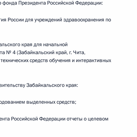
го фонда Президента Российской Федерации:
ального закона «О персональных данных» и отдельные
ации
ия России для учреждений здравоохранения по
альского края для начальной
 г. № 256-ФЗ
 № 4 (Забайкальский край, г. Чита,
кон «О присяжных заседателях федеральных судов общей
е технических средств обучения и интерактивных
вительству Забайкальского края:
 г. № 263-ФЗ
ходованием выделенных средств;
ального закона «О государственной регистрации
ента Российской Федерации отчеты о целевом