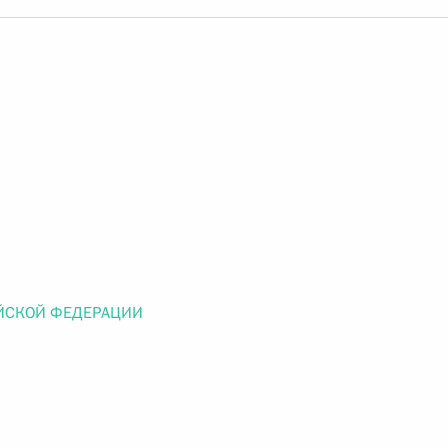
Найти документ
o.gov.ru
 г. № 259-ФЗ
льного закона «О статусе военнослужащих» и статью 86
 Российской Федерации»
ЙСКОЙ ФЕДЕРАЦИИ
 г. № 265-ФЗ