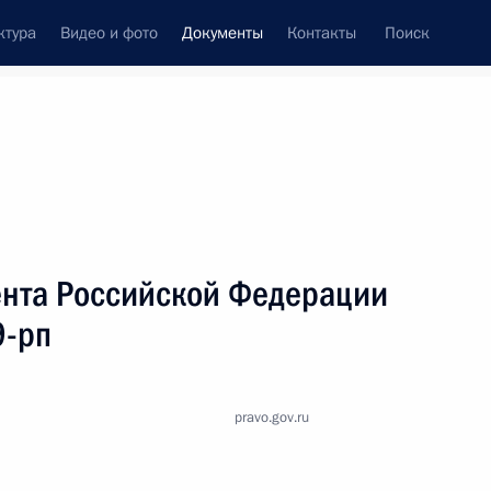
ктура
Видео и фото
Документы
Контакты
Поиск
 документов
Справка
Конституция России
нта Российской Федерации
9-рп
pravo.gov.ru
дата принятия