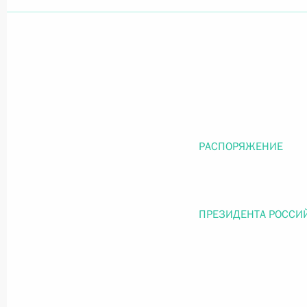
Официальный портал правовой информации
prav
26 июля 2026 года
РАСПОРЯЖЕНИЕ
Федеральный закон от 26.07.2026
О внесении изменений в статью 11 Федера
Федерального закона «Об образовании в
ПРЕЗИДЕНТА РОССИ
26 июля 2026 года
Федеральный закон от 26.07.2026