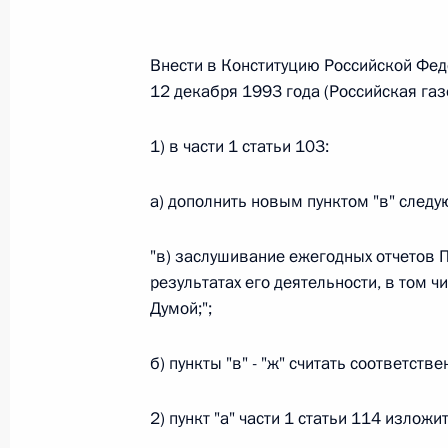
Внести в Конституцию Российской Фе
Федеральный закон от 26.07.2026
12 декабря 1993 года (Российская газ
О внесении изменений в статьи 85 и 102 
кодекса Российской Федерации
1) в части 1 статьи 103:
26 июля 2026 года
а) дополнить новым пунктом "в" след
Федеральный закон от 26.07.2026
"в) заслушивание ежегодных отчетов 
результатах его деятельности, в том 
О внесении изменений в Трудовой кодекс
Думой;";
26 июля 2026 года
б) пункты "в" - "ж" считать соответствен
Федеральный закон от 26.07.2026
2) пункт "а" части 1 статьи 114 излож
О внесении изменений в Федеральный за