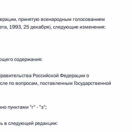
дерации, принятую всенародным голосованием
 г. № 242-ФЗ
ета, 1993, 25 декабря), следующие изменения:
части первой и статью 227–1 части второй Налогового
ующего содержания:
 г. № 246-ФЗ
Правительства Российской Федерации о
числе по вопросам, поставленным Государственной
 Российской Федерации
но пунктами "г" - "з";
 г. № 268-ФЗ
ить в следующей редакции:
кон «О пробации в Российской Федерации»