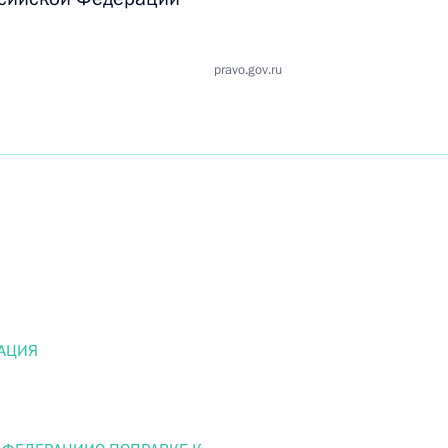
Найти документ
pravo.gov.ru
o.gov.ru
 г. № 259-ФЗ
льного закона «О статусе военнослужащих» и статью 86
 Российской Федерации»
АЦИЯ
 г. № 265-ФЗ