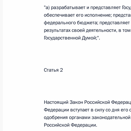
"а) разрабатывает и представляет Го
26 июля 2026 года
обеспечивает его исполнение; предста
федерального бюджета; представляет 
результатах своей деятельности, в то
Федеральный закон от 26.07.2026
Государственной Думой;".
О внесении изменения в статью 2 Федера
и добровольчестве (волонтерстве)»
26 июля 2026 года
Статья 2
Федеральный закон от 26.07.2026
О внесении изменений в Уголовный кодек
Настоящий Закон Российской Федераци
процессуального кодекса Российской Фе
Федерации вступает в силу со дня его
26 июля 2026 года
одобрения органами законодательной 
Российской Федерации.