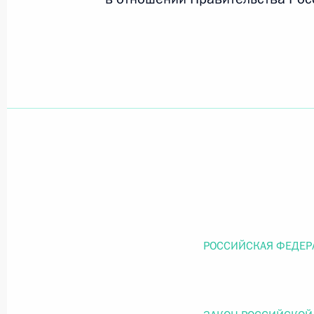
Официальный портал правовой информации
prav
26 июля 2026 года
Федеральный закон от 26.07.2026
О внесении изменений в статью 11 Федера
Федерального закона «Об образовании в
26 июля 2026 года
РОССИЙСКАЯ ФЕДЕР
Федеральный закон от 26.07.2026