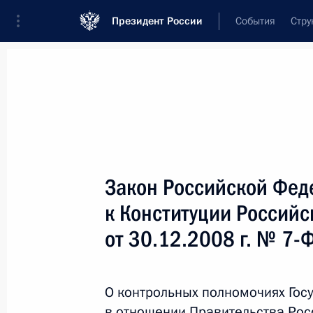
Президент России
События
Стру
Новости
Поручения Президента
Банк
Название документа или его номер
Закон Российской Фед
Текст в документе
к Конституции Россий
от 30.12.2008 г. № 7-
Вид документа
Все
О контрольных полномочиях Гос
Дата вступления в силу...
или 
в отношении Правительства Ро