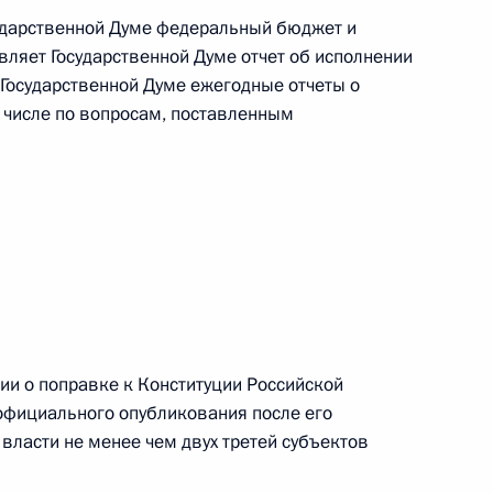
сударственной Думе федеральный бюджет и
вляет Государственной Думе отчет об исполнении
Государственной Думе ежегодные отчеты о
м числе по вопросам, поставленным
 г. № 267-ФЗ
льного закона «О благотворительной деятельности
 г. № 251-ФЗ
с Российской Федерации и статьи 31 и 151 Уголовно-
и о поправке к Конституции Российской
дерации
 официального опубликования после его
власти не менее чем двух третей субъектов