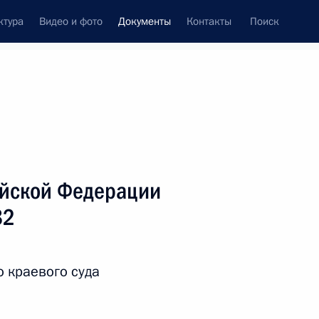
ктура
Видео и фото
Документы
Контакты
Поиск
 документов
Справка
Конституция России
ийской Федерации
82
о краевого суда
дата принятия