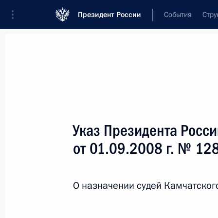
Президент России
События
Стру
Новости
Поручения Президента
Банк
Название документа или его номер
Указ Президента Росс
Текст в документе
от 01.09.2008 г. № 12
Вид документа
О назначении судей Камчатског
Все
Дата вступления в силу...
или 