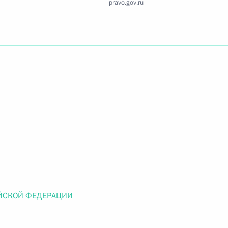
pravo.gov.ru
Найти документ
o.gov.ru
 г. № 259-ФЗ
льного закона «О статусе военнослужащих» и статью 86
 Российской Федерации»
ЙСКОЙ ФЕДЕРАЦИИ
 г. № 265-ФЗ