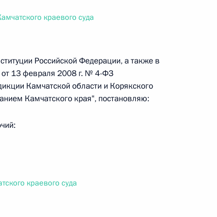
ального закона «О персональных данных» и отдельные
ации
Камчатского краевого суда
ституции Российской Федерации, а также в
от 13 февраля 2008 г. № 4-ФЗ
 г. № 256-ФЗ
дикции Камчатской области и Корякского
кон «О присяжных заседателях федеральных судов общей
ванием Камчатского края", постановляю:
чий:
 г. № 263-ФЗ
ального закона «О государственной регистрации
тского краевого суда