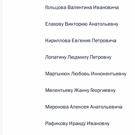
Гольцова Валентина Ивановича
26 июля 2026 года
Елахову Викторию Анатольевну
Федеральный закон от 26.07.2026
Кириллова Евгения Петровича
О внесении изменения в статью 2 Федера
и добровольчестве (волонтерстве)»
Лопатину Людмилу Петровну
26 июля 2026 года
Мартынюк Любовь Иннокентьевну
Мелентьеву Жанну Георгиевну
Федеральный закон от 26.07.2026
О внесении изменений в Уголовный кодек
Миронова Алексея Анатольевича
процессуального кодекса Российской Фе
26 июля 2026 года
Рафикову Ираиду Ивановну