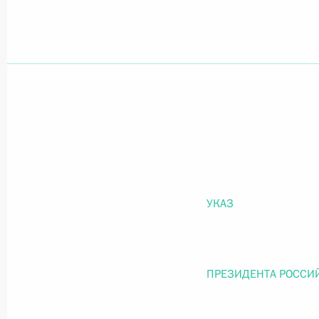
Официальный портал правовой информации
prav
26 июля 2026 года
Федеральный закон от 26.07.2026
О внесении изменений в статью 11 Федера
УКАЗ
Федерального закона «Об образовании в
26 июля 2026 года
ПРЕЗИДЕНТА РОССИ
Федеральный закон от 26.07.2026