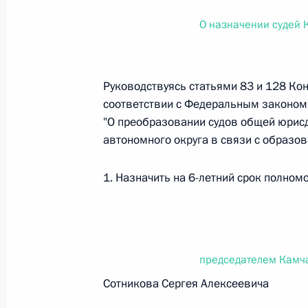
О внесении изменений в статью 12 Федер
законодательные акты Российской Федер
О назначении судей 
26 июля 2026 года
Руководствуясь статьями 83 и 128 Кон
соответствии с Федеральным законом 
Федеральный закон от 26.07.2026
"О преобразовании судов общей юрис
О внесении изменений в Федеральный за
автономного округа в связи с образо
юрисдикции в Российской Федерации»
26 июля 2026 года
1. Назначить на 6-летний срок полномо
Федеральный закон от 26.07.2026
О внесении изменений в статью 12 Федер
председателем Камча
недвижимости»
Сотникова Сергея Алексеевича
26 июля 2026 года