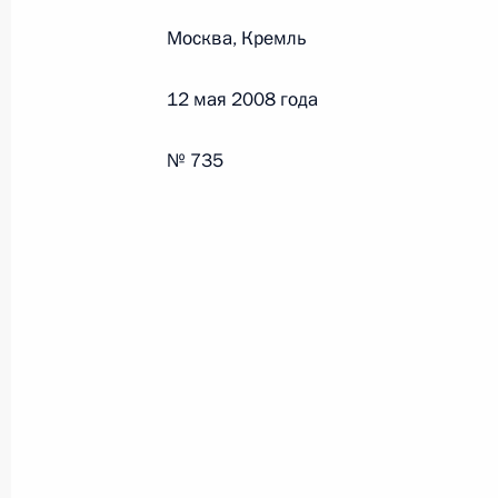
Москва, Кремль
Федеральный закон от 26.07.2026
12 мая 2008 года
О внесении изменений в статьи 85 и 102 
кодекса Российской Федерации
№ 735
26 июля 2026 года
Федеральный закон от 26.07.2026
О внесении изменений в Трудовой кодекс
26 июля 2026 года
Федеральный закон от 26.07.2026
О внесении изменений в Федеральный за