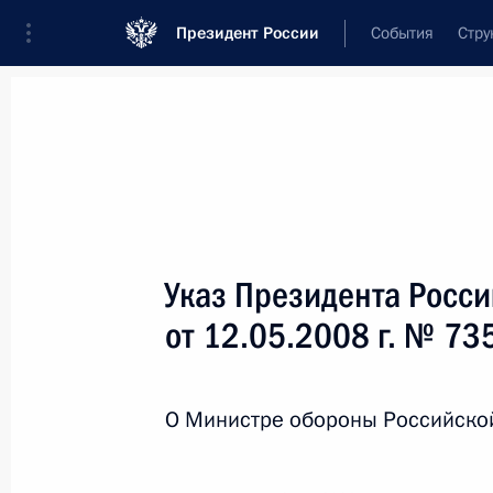
Президент России
События
Стру
Новости
Поручения Президента
Банк
Название документа или его номер
Указ Президента Росс
Текст в документе
от 12.05.2008 г. № 73
Вид документа
О Министре обороны Российско
Все
Дата вступления в силу...
или 