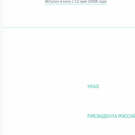
Вступил в силу с 12 мая 2008 года
Официальный портал правовой информации
prav
26 июля 2026 года
Федеральный закон от 26.07.2026
О внесении изменений в статью 11 Федера
УКАЗ
Федерального закона «Об образовании в
26 июля 2026 года
ПРЕЗИДЕНТА РОССИ
Федеральный закон от 26.07.2026