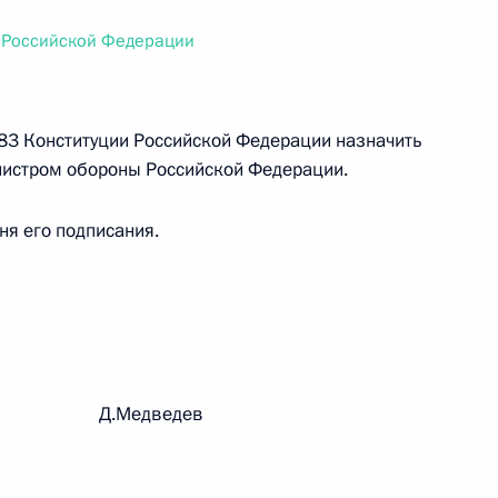
ального закона «О персональных данных» и отдельные
ации
 Российской Федерации
ьи 83 Конституции Российской Федерации назначить
 г. № 256-ФЗ
истром обороны Российской Федерации.
кон «О присяжных заседателях федеральных судов общей
дня его подписания.
 г. № 263-ФЗ
ального закона «О государственной регистрации
рации Д.Медведев