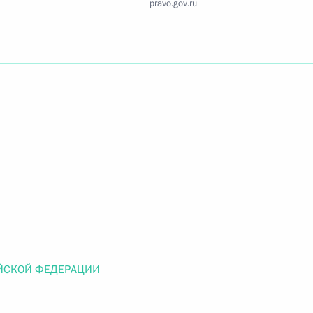
pravo.gov.ru
Найти документ
o.gov.ru
 г. № 259-ФЗ
льного закона «О статусе военнослужащих» и статью 86
 Российской Федерации»
ЙСКОЙ ФЕДЕРАЦИИ
 г. № 265-ФЗ