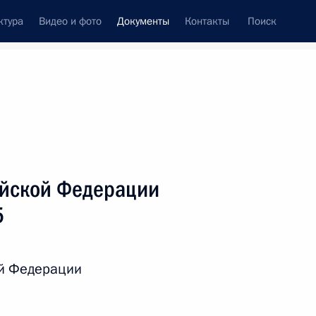
ктура
Видео и фото
Документы
Контакты
Поиск
 документов
Справка
Конституция России
ийской Федерации
5
й Федерации
дата принятия