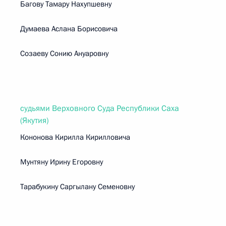
Багову Тамару Нахупшевну
Думаева Аслана Борисовича
Созаеву Сонию Ануаровну
судьями Верховного Суда Республики Саха
(Якутия)
Кононова Кирилла Кирилловича
Мунтяну Ирину Егоровну
Тарабукину Саргылану Семеновну