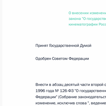
О внесении изменений в статью 12 Федер
законодательные акты Российской Федер
О внесении изменени
26 июля 2026 года
закона "О государст
кинематографии Рос
Федеральный закон от 26.07.2026
О внесении изменений в Федеральный за
Принят Государственной Думо
юрисдикции в Российской Федерации»
26 июля 2026 года
Одобрен Советом Федерации
Федеральный закон от 26.07.2026
Внести в абзац десятый части второй 
О внесении изменений в статью 12 Федер
1996 года № 126-ФЗ "О государствен
недвижимости»
Федерации" (Собрание законодательст
26 июля 2026 года
изменение, исключив слова ", ведени