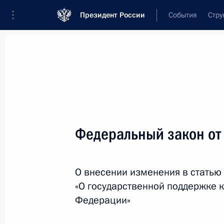
Президент России
События
Стру
Новости
Поручения Президента
Банк
Название документа или его номер
Федеральный закон от
Текст в документе
О внесении изменения в статью
Вид документа
«О государственной поддержке 
Все
Федерации»
Дата вступления в силу...
или 