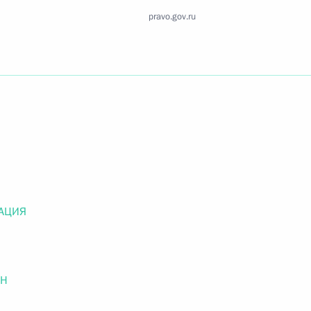
Найти документ
pravo.gov.ru
o.gov.ru
 г. № 259-ФЗ
льного закона «О статусе военнослужащих» и статью 86
 Российской Федерации»
АЦИЯ
ОН
 г. № 265-ФЗ