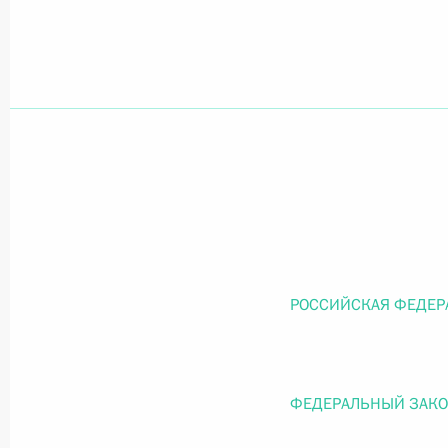
Официальный портал правовой информации
prav
26 июля 2026 года
Федеральный закон от 26.07.2026
О внесении изменений в статью 11 Федера
Федерального закона «Об образовании в
РОССИЙСКАЯ ФЕДЕР
26 июля 2026 года
ФЕДЕРАЛЬНЫЙ ЗАК
Федеральный закон от 26.07.2026