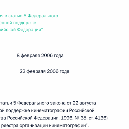
ального закона «О персональных данных» и отдельные
ации
я в статью 5 Федерального
венной поддержке
сийской Федерации"
 г. № 256-ФЗ
кон «О присяжных заседателях федеральных судов общей
й 8 февраля 2006 года
 22 февраля 2006 года
 г. № 263-ФЗ
статьи 5 Федерального закона от 22 августа
ального закона «О государственной регистрации
ной поддержке кинематографии Российской
ва Российской Федерации, 1996, № 35, ст. 4136)
е реестра организаций кинематографии".