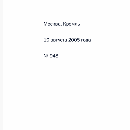
Федеральный закон от 26.07.2026
Москва, Кремль
О внесении изменений в статьи 85 и 102 
кодекса Российской Федерации
10 августа 2005 года
26 июля 2026 года
№ 948
Федеральный закон от 26.07.2026
О внесении изменений в Трудовой кодекс
26 июля 2026 года
Федеральный закон от 26.07.2026
О внесении изменений в Федеральный за