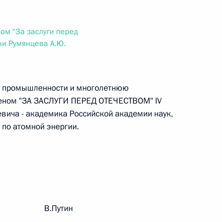
ального закона «О персональных данных» и отдельные
ации
ом "За заслуги перед
ни Румянцева А.Ю.
 г. № 256-ФЗ
й промышленности и многолетнюю
кон «О присяжных заседателях федеральных судов общей
деном "ЗА ЗАСЛУГИ ПЕРЕД ОТЕЧЕСТВОМ" IV
ича - академика Российской академии наук,
 по атомной энергии.
 г. № 263-ФЗ
ального закона «О государственной регистрации
рации В.Путин