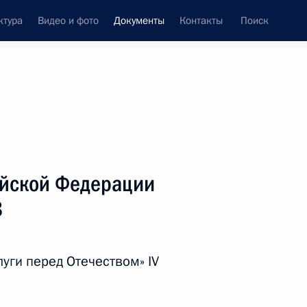
ктура
Видео и фото
Документы
Контакты
Поиск
 документов
Справка
Конституция России
ийской Федерации
8
уги перед Отечеством» IV
дата принятия