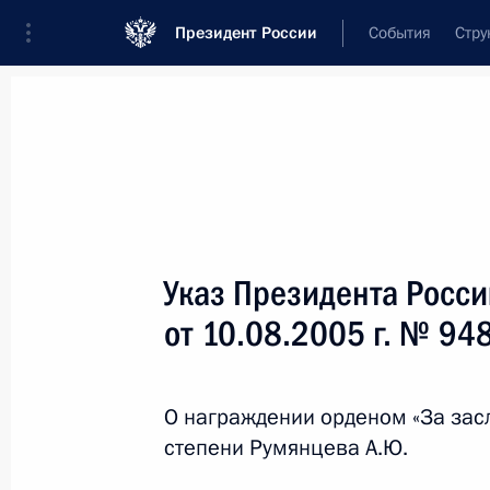
Президент России
События
Стру
Новости
Поручения Президента
Банк
Название документа или его номер
Указ Президента Росс
Текст в документе
от 10.08.2005 г. № 94
Вид документа
О награждении орденом «За засл
Все
степени Румянцева А.Ю.
Дата вступления в силу...
или 