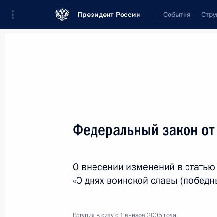
Президент России
События
Стру
Новости
Поручения Президента
Банк
Название документа или его номер
Федеральный закон от
Текст в документе
О внесении изменений в статью
Вид документа
«О днях воинской славы (победн
Все
Дата вступления в силу...
или 
Вступил в силу с 1 января 2005 года