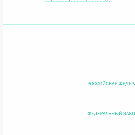
Официальный портал правовой информации
prav
26 июля 2026 года
Федеральный закон от 26.07.2026
О внесении изменений в статью 11 Федера
РОССИЙСКАЯ ФЕДЕР
Федерального закона «Об образовании в
26 июля 2026 года
ФЕДЕРАЛЬНЫЙ ЗАК
Федеральный закон от 26.07.2026