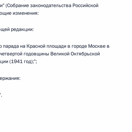
ии" (Собрание законодательства Российской
ующие изменения:
 г. № 242-ФЗ
ющей редакции:
части первой и статью 227–1 части второй Налогового
о парада на Красной площади в городе Москве в
четвертой годовщины Великой Октябрьской
ии (1941 год);";
 г. № 246-ФЗ
держания:
 Российской Федерации
".
 г. № 268-ФЗ
кон «О пробации в Российской Федерации»