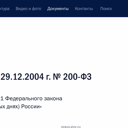
ктура
Видео и фото
Документы
Контакты
Поиск
 документов
Справка
Конституция России
 29.12.2004 г. № 200-ФЗ
 1 Федерального закона
ых днях) России»
дата принятия
pravo.gov.ru