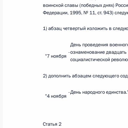
воинской славы (победных днях) Росс
Федерации, 1995, № 11, ст. 943) след
Федеральный закон от 26.07.2026
1) абзац четвертый изложить в следу
О внесении изменений в статьи 85 и 102 
кодекса Российской Федерации
День проведения военног
26 июля 2026 года
-
ознаменование двадцать 
"7 ноября
социалистической революц
Федеральный закон от 26.07.2026
2) дополнить абзацем следующего со
О внесении изменений в Трудовой кодекс
26 июля 2026 года
-
День народного единства.
"4 ноября
Федеральный закон от 26.07.2026
Статья 2
О внесении изменений в Федеральный за