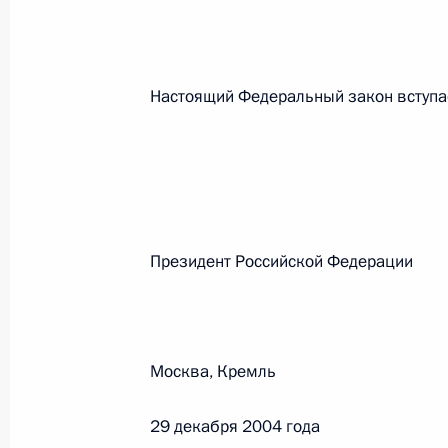
26 июля 2026 года
Настоящий Федеральный закон вступает
Федеральный закон от 26.07.2026
О внесении изменения в статью 2 Федера
и добровольчестве (волонтерстве)»
26 июля 2026 года
Президент Российской Феде
Федеральный закон от 26.07.2026
О внесении изменений в Уголовный кодек
процессуального кодекса Российской Фе
Москва, Кремль
26 июля 2026 года
29 декабря 2004 года