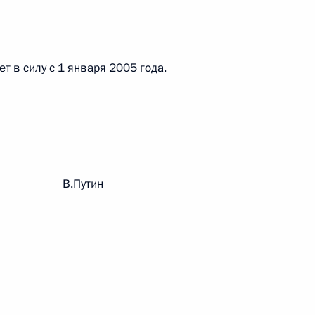
 в силу с 1 января 2005 года.
 г. № 267-ФЗ
льного закона «О благотворительной деятельности
рации В.Путин
 г. № 251-ФЗ
с Российской Федерации и статьи 31 и 151 Уголовно-
дерации