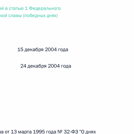
ального закона «О персональных данных» и отдельные
й в статью 1 Федерального
ации
кой славы (победных днях)
 г. № 256-ФЗ
й 15 декабря 2004 года
кон «О присяжных заседателях федеральных судов общей
 24 декабря 2004 года
 г. № 263-ФЗ
ального закона «О государственной регистрации
а от 13 марта 1995 года № 32-ФЗ "О днях