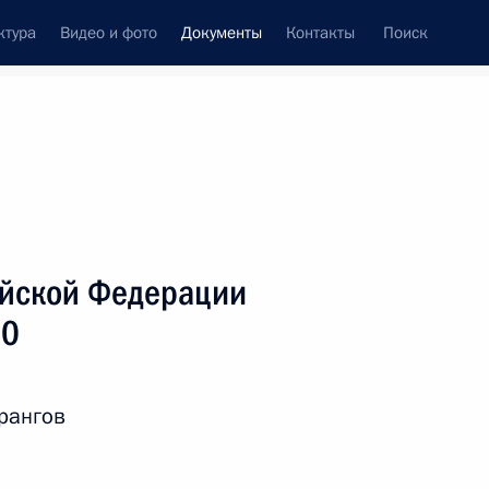
ктура
Видео и фото
Документы
Контакты
Поиск
 документов
Справка
Конституция России
ийской Федерации
10
рангов
дата принятия