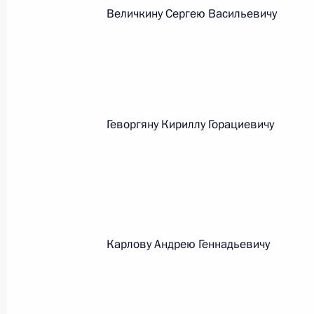
Величкину Сергею Васильевичу
Федеральный закон от 26.07.2026
О внесении изменений в статьи 85 и 102 
кодекса Российской Федерации
26 июля 2026 года
Геворгяну Кириллу Горациевичу
Федеральный закон от 26.07.2026
О внесении изменений в Трудовой кодекс
26 июля 2026 года
Карлову Андрею Геннадьевичу
Федеральный закон от 26.07.2026
О внесении изменений в Федеральный за