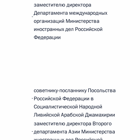
заместителю директора
 г. № 264-ФЗ
Департамента международных
-
организаций Министерства
ерального закона «Об актах гражданского состояния»
сти 13 статьи 3 Федерального закона «О внесении
иностранных дел Российской
х гражданского состояния“
Федерации
 г. № 270-ФЗ
ального закона «Об автономных учреждениях»
советнику-посланнику Посольства
-
Российской Федерации в
Социалистической Народной
Ливийской Арабской Джамахирии
заместителю директора Второго
 г. № 244-ФЗ
-
департамента Азии Министерства
ельством Российской Федерации и Кабинетом
иностранных дел Российской