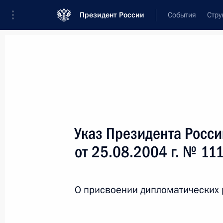
Президент России
События
Стру
Новости
Поручения Президента
Банк
Название документа или его номер
Указ Президента Росс
Текст в документе
от 25.08.2004 г. № 11
Вид документа
О присвоении дипломатических 
Все
Дата вступления в силу...
или 