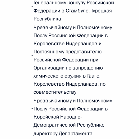
Генеральному консулу Российской
-
Федерации в Стамбуле, Турецкая
Республика
 г. № 242-ФЗ
Чрезвычайному и Полномочному
части первой и статью 227–1 части второй Налогового
Послу Российской Федерации в
Королевстве Нидерландов и
Постоянному представителю
-
Российской Федерации при
Организации по запрещению
химического оружия в Гааге,
 г. № 246-ФЗ
Королевство Нидерландов, по
 Российской Федерации
совместительству
Чрезвычайному и Полномочному
-
Послу Российской Федерации в
Корейской Народно-
Демократической Республике
 г. № 268-ФЗ
директору Департамента
кон «О пробации в Российской Федерации»