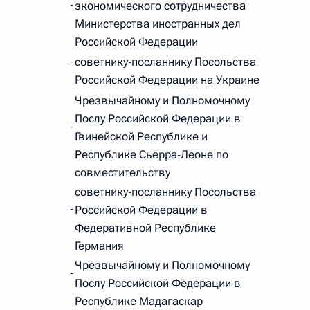
-
экономического сотрудничества
Министерства иностранных дел
Российской Федерации
-
советнику-посланнику Посольства
Российской Федерации на Украине
 г. № 267-ФЗ
Чрезвычайному и Полномочному
льного закона «О благотворительной деятельности
Послу Российской Федерации в
-
Гвинейской Республике и
Республике Сьерра-Леоне по
совместительству
советнику-посланнику Посольства
 г. № 251-ФЗ
-
Российской Федерации в
Федеративной Республике
с Российской Федерации и статьи 31 и 151 Уголовно-
Германия
дерации
Чрезвычайному и Полномочному
-
Послу Российской Федерации в
Республике Мадагаскар