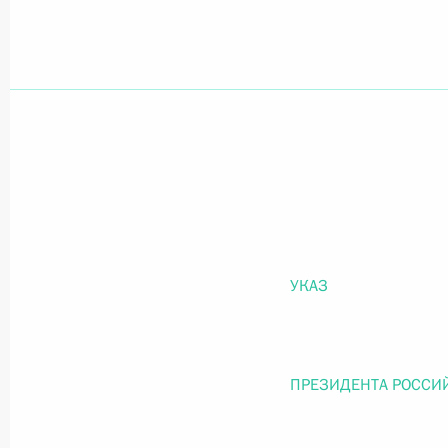
Официальный портал правовой информации
prav
26 июля 2026 года
Федеральный закон от 26.07.2026
О внесении изменений в статью 11 Федера
УКАЗ
Федерального закона «Об образовании в
26 июля 2026 года
ПРЕЗИДЕНТА РОССИ
Федеральный закон от 26.07.2026