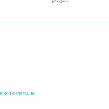
pravo.gov.ru
Найти документ
o.gov.ru
 г. № 259-ФЗ
льного закона «О статусе военнослужащих» и статью 86
 Российской Федерации»
ЙСКОЙ ФЕДЕРАЦИИ
 г. № 265-ФЗ