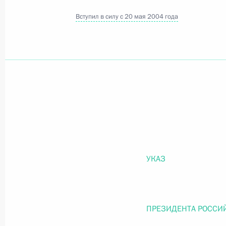
Вступил в силу с 20 мая 2004 года
Официальный портал правовой информации
prav
26 июля 2026 года
Федеральный закон от 26.07.2026
О внесении изменений в статью 11 Федера
Федерального закона «Об образовании в
УКАЗ
26 июля 2026 года
ПРЕЗИДЕНТА РОССИ
Федеральный закон от 26.07.2026