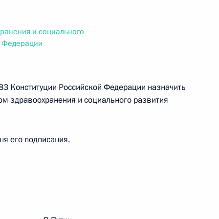
ального закона «О персональных данных» и отдельные
ации
ранения и социального
й Федерации
 г. № 256-ФЗ
ьи 83 Конституции Российской Федерации назначить
кон «О присяжных заседателях федеральных судов общей
м здравоохранения и социального развития
дня его подписания.
 г. № 263-ФЗ
ального закона «О государственной регистрации