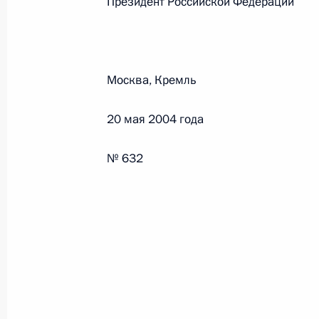
Президент Российской Феде
Федеральный закон от 26.07.2026
О внесении изменений в статьи 85 и 102 
Москва, Кремль
кодекса Российской Федерации
26 июля 2026 года
20 мая 2004 года
№ 632
Федеральный закон от 26.07.2026
О внесении изменений в Трудовой кодекс
26 июля 2026 года
Федеральный закон от 26.07.2026
О внесении изменений в Федеральный за