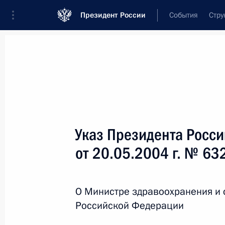
Президент России
События
Стру
Новости
Поручения Президента
Банк
Название документа или его номер
Указ Президента Росс
Текст в документе
от 20.05.2004 г. № 63
Вид документа
О Министре здравоохранения и 
Все
Российской Федерации
Дата вступления в силу...
или 