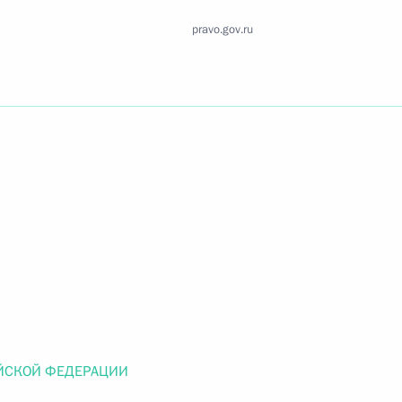
Найти документ
pravo.gov.ru
o.gov.ru
 г. № 259-ФЗ
льного закона «О статусе военнослужащих» и статью 86
 Российской Федерации»
ЙСКОЙ ФЕДЕРАЦИИ
 г. № 265-ФЗ