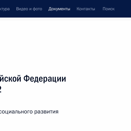
ктура
Видео и фото
Документы
Контакты
Поиск
 документов
Справка
Конституция России
ийской Федерации
2
социального развития
дата принятия