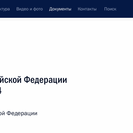
ктура
Видео и фото
Документы
Контакты
Поиск
 документов
Справка
Конституция России
ийской Федерации
4
ой Федерации
дата принятия