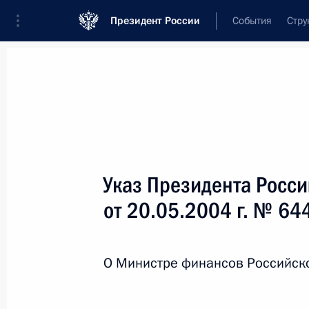
Президент России
События
Стру
Новости
Поручения Президента
Банк
Название документа или его номер
Указ Президента Росс
Текст в документе
от 20.05.2004 г. № 64
Вид документа
О Министре финансов Российск
Все
Дата вступления в силу...
или 