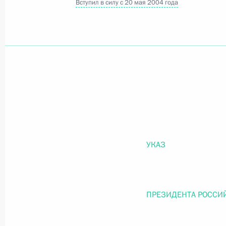
Вступил в силу с 20 мая 2004 года
Официальный портал правовой информации
prav
26 июля 2026 года
Федеральный закон от 26.07.2026
О внесении изменений в статью 11 Федера
УКАЗ
Федерального закона «Об образовании в
26 июля 2026 года
ПРЕЗИДЕНТА РОССИ
Федеральный закон от 26.07.2026