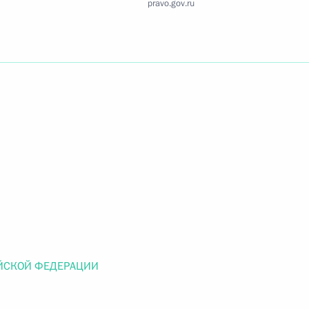
pravo.gov.ru
Найти документ
o.gov.ru
 г. № 259-ФЗ
льного закона «О статусе военнослужащих» и статью 86
 Российской Федерации»
ЙСКОЙ ФЕДЕРАЦИИ
 г. № 265-ФЗ