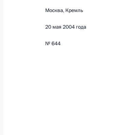
Москва, Кремль
Федеральный закон от 26.07.2026
20 мая 2004 года
О внесении изменений в статьи 85 и 102 
кодекса Российской Федерации
№ 644
26 июля 2026 года
Федеральный закон от 26.07.2026
О внесении изменений в Трудовой кодекс
26 июля 2026 года
Федеральный закон от 26.07.2026
О внесении изменений в Федеральный за