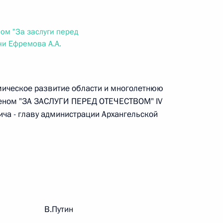
ального закона «О персональных данных» и отдельные
ации
ом "За заслуги перед
ни Ефремова А.А.
 г. № 256-ФЗ
мическое развитие области и многолетнюю
кон «О присяжных заседателях федеральных судов общей
деном "ЗА ЗАСЛУГИ ПЕРЕД ОТЕЧЕСТВОМ" IV
ча - главу администрации Архангельской
 г. № 263-ФЗ
ального закона «О государственной регистрации
рации В.Путин