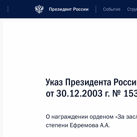
Президент России
События
Стру
Новости
Поручения Президента
Банк
Название документа или его номер
Указ Президента Росс
Текст в документе
от 30.12.2003 г. № 15
Вид документа
О награждении орденом «За засл
Все
степени Ефремова А.А.
Дата вступления в силу...
или 