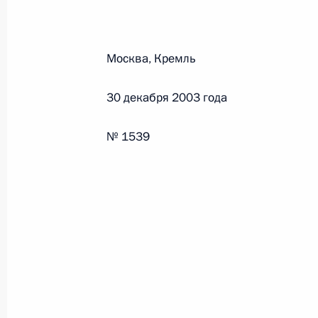
Федеральный закон от 26.07.2026
Москва, Кремль
О внесении изменений в статьи 85 и 102 
кодекса Российской Федерации
30 декабря 2003 года
26 июля 2026 года
№ 1539
Федеральный закон от 26.07.2026
О внесении изменений в Трудовой кодекс
26 июля 2026 года
Федеральный закон от 26.07.2026
О внесении изменений в Федеральный за