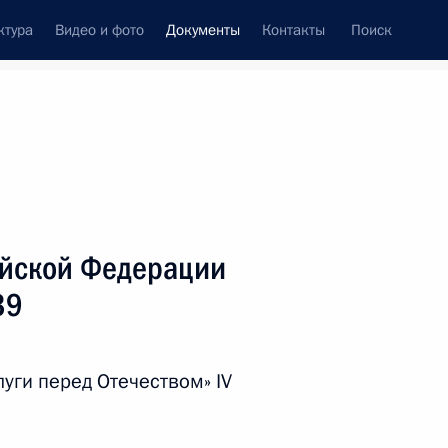
ктура
Видео и фото
Документы
Контакты
Поиск
 документов
Справка
Конституция России
ийской Федерации
39
уги перед Отечеством» IV
дата принятия