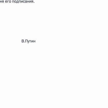
дня его подписания.
 г. № 264-ФЗ
ерального закона «Об актах гражданского состояния»
сти 13 статьи 3 Федерального закона «О внесении
х гражданского состояния“
рации В.Путин
 г. № 270-ФЗ
ального закона «Об автономных учреждениях»
 г. № 244-ФЗ
ельством Российской Федерации и Кабинетом