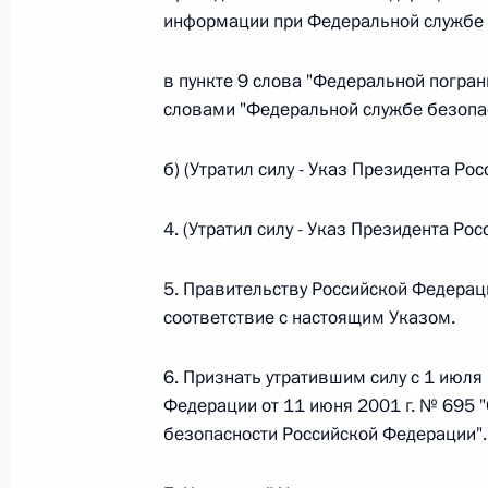
информации при Федеральной службе 
26 июля 2026 года
в пункте 9 слова "Федеральной погра
словами "Федеральной службе безопа
Федеральный закон от 26.07.2026
б) (Утратил силу - Указ Президента Р
О внесении изменения в статью 2 Федера
и добровольчестве (волонтерстве)»
4. (Утратил силу - Указ Президента Р
26 июля 2026 года
5. Правительству Российской Федерац
соответствие с настоящим Указом.
Федеральный закон от 26.07.2026
О внесении изменений в Уголовный кодек
6. Признать утратившим силу с 1 июля 
процессуального кодекса Российской Фе
Федерации от 11 июня 2001 г. № 695 
26 июля 2026 года
безопасности Российской Федерации".