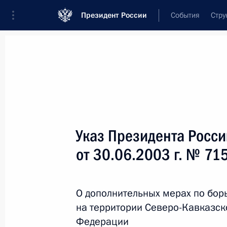
Президент России
События
Стру
Новости
Поручения Президента
Банк
Название документа или его номер
Указ Президента Росс
Текст в документе
от 30.06.2003 г. № 71
Вид документа
О дополнительных мерах по бор
Все
на территории Северо-Кавказск
Дата вступления в силу...
или 
Федерации