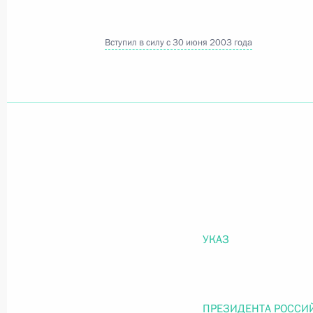
Вступил в силу с 30 июня 2003 года
Официальный портал правовой информации
prav
26 июля 2026 года
Федеральный закон от 26.07.2026
О внесении изменений в статью 11 Федера
Федерального закона «Об образовании в
26 июля 2026 года
УКАЗ
Федеральный закон от 26.07.2026
ПРЕЗИДЕНТА РОССИ