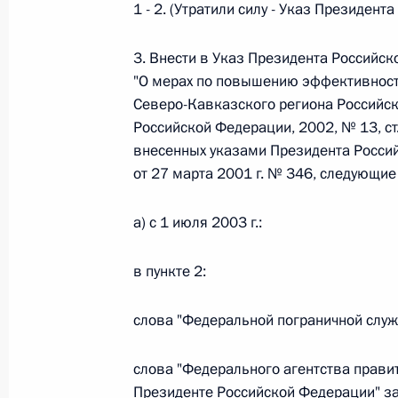
1 - 2. (Утратили силу - Указ Президен
3. Внести в Указ Президента Российск
Федеральный закон от 26.07.2026
"О мерах по повышению эффективности
О внесении изменений в статьи 85 и 102 
Северо-Кавказского региона Российс
кодекса Российской Федерации
Российской Федерации, 2002, № 13, ст
26 июля 2026 года
внесенных указами Президента Россий
от 27 марта 2001 г. № 346, следующие
Федеральный закон от 26.07.2026
а) с 1 июля 2003 г.:
О внесении изменений в Трудовой кодекс
в пункте 2:
26 июля 2026 года
слова "Федеральной пограничной служ
Федеральный закон от 26.07.2026
слова "Федерального агентства прави
Президенте Российской Федерации" з
О внесении изменений в Федеральный за