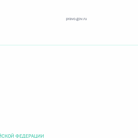
Найти документ
pravo.gov.ru
o.gov.ru
 г. № 259-ФЗ
льного закона «О статусе военнослужащих» и статью 86
 Российской Федерации»
 г. № 265-ФЗ
ЙСКОЙ ФЕДЕРАЦИИ