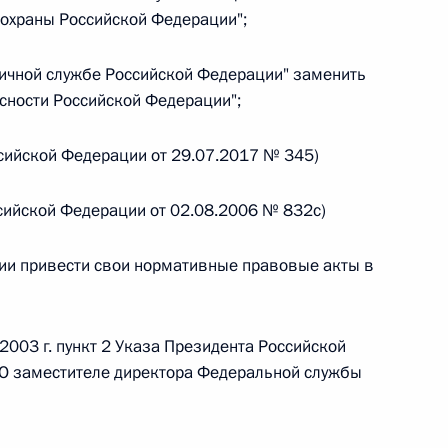
охраны Российской Федерации";
ничной службе Российской Федерации" заменить
сности Российской Федерации";
 г. № 267-ФЗ
оссийской Федерации от 29.07.2017 № 345)
льного закона «О благотворительной деятельности
оссийской Федерации от 02.08.2006 № 832с)
ии привести свои нормативные правовые акты в
 г. № 251-ФЗ
с Российской Федерации и статьи 31 и 151 Уголовно-
2003 г. пункт 2 Указа Президента Российской
дерации
"О заместителе директора Федеральной службы