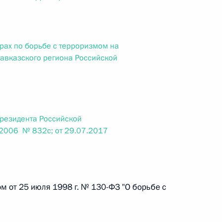
ального закона «О персональных данных» и отдельные
ации
рах по борьбе с терроризмом на
авказского региона Российской
 г. № 256-ФЗ
кон «О присяжных заседателях федеральных судов общей
Президента Российской
.2006 № 832с; от 29.07.2017
 г. № 263-ФЗ
ального закона «О государственной регистрации
м от 25 июля 1998 г. № 130-ФЗ "О борьбе с