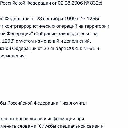
та Российской Федерации от 02.08.2006 № 832с)
ой Федерации от 23 сентября 1999 г. № 1255с
 г. № 242-ФЗ
 контртеррористических операций на территории
части первой и статью 227–1 части второй Налогового
кой Федерации" (Собрание законодательства
. 1203) с учетом изменений и дополнений,
ской Федерации от 22 января 2001 г. № 61 и
 изменения:
 г. № 246-ФЗ
 Российской Федерации
бы Российской Федерации," исключить;
 г. № 268-ФЗ
тельственной связи и информации при
аменить словами "Службы специальной связи и
кон «О пробации в Российской Федерации»