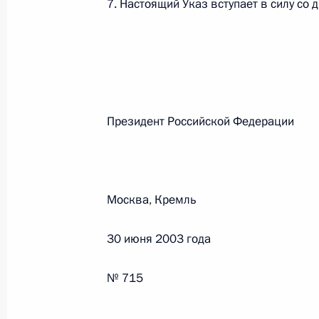
7. Настоящий Указ вступает в силу со 
Федеральный закон от 26.07.2026
О внесении изменений в статью 13–2 Фед
и признании утратившим силу пункта 1 ча
изменений в Федеральный закон „Об акта
26 июля 2026 года
Президент Российской Феде
Федеральный закон от 26.07.2026
О внесении изменения в статью 10 Федер
Москва, Кремль
26 июля 2026 года
30 июня 2003 года
№ 715
Федеральный закон от 26.07.2026
О ратификации Соглашения между Правит