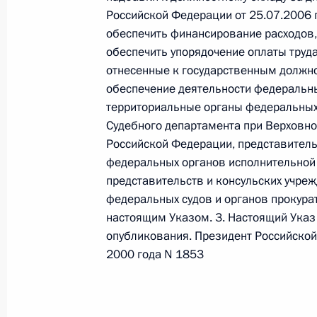
Российской Федерации от 25.07.2006 г
Федеральный закон от 26.07.2026
обеспечить финансирование расходов,
обеспечить упорядочение оплаты труд
О внесении изменений в статью 13–2 Фед
и признании утратившим силу пункта 1 ча
отнесенные к государственным должно
изменений в Федеральный закон „Об акта
обеспечение деятельности федеральны
26 июля 2026 года
территориальные органы федеральных 
Судебного департамента при Верховно
Российской Федерации, представитель
федеральных органов исполнительной 
Федеральный закон от 26.07.2026
представительств и консульских учре
О внесении изменения в статью 10 Федер
федеральных судов и органов прокура
настоящим Указом. 3. Настоящий Указ 
26 июля 2026 года
опубликования. Президент Российской
2000 года N 1853
Федеральный закон от 26.07.2026
О ратификации Соглашения между Правит