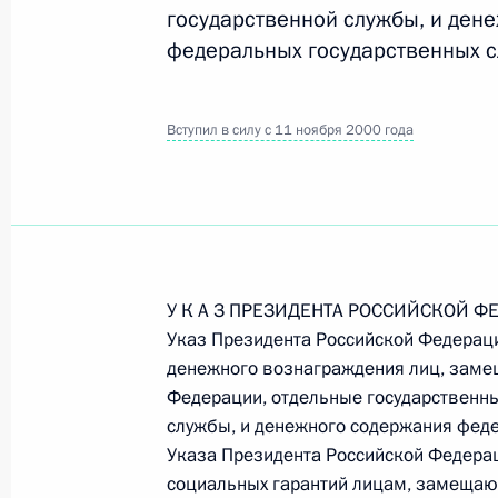
государственной службы, и ден
федеральных государственных 
Официальный портал правовой информации
prav
Вступил в силу с 11 ноября 2000 года
26 июля 2026 года
Федеральный закон от 26.07.2026
О внесении изменений в статью 11 Федера
У К А З ПРЕЗИДЕНТА РОССИЙСКОЙ ФЕДЕ
Федерального закона «Об образовании в
Указ Президента Российской Федераци
26 июля 2026 года
денежного вознаграждения лиц, заме
Федерации, отдельные государственн
службы, и денежного содержания феде
Указа Президента Российской Федераци
Федеральный закон от 26.07.2026
социальных гарантий лицам, замещаю