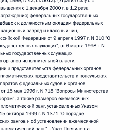
, 1999, N 42, ст. 5012). (Утратил силу с 1
овышения с 1 декабря 2000 г. в 1,2 раза
награждения) федеральных государственных
адбавок к должностным окладам федеральных
кационный разряд и классный чин,
 г. № 267-ФЗ
сийской Федерации от 9 апреля 1997 г. N 310 "О
ударственных служащих", от 6 марта 1998 г. N
льного закона «О благотворительной деятельности
ьных государственных служащих
 органов исполнительной власти,
ции и представительств федеральных органов
ипломатических представительств и консульских
паратов федеральных судов и органов
 г. № 251-ФЗ
 от 15 мая 1996 г. N 718 "Вопросы Министерства
борам", а также размеров ежемесячных
с Российской Федерации и статьи 31 и 151 Уголовно-
дерации
ипломатический ранг, установленных Указом
5 октября 1999 г. N 1371 "О порядке
ских рангов и об установлении ежемесячной
пломатический ранг", - Указ Президента