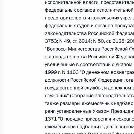
исполнительной власти, представител
федеральных органов исполнительной 
представительств и консульских учре
Федеральный закон от 26.07.2026
федеральных судов и органов прокура
О внесении изменений в статьи 85 и 102 
законодательства Российской Федерации,
кодекса Российской Федерации
3753; N 49, ст. 6014; N 50, ст. 6128; 20
26 июля 2026 года
"Вопросы Министерства Российской Фе
законодательства Российской Федерации
увеличенные в соответствии с Указом
1999 г. N 1103 "О денежном вознагр
Федеральный закон от 26.07.2026
должности Российской Федерации, от
О внесении изменений в Трудовой кодекс
государственной службы, и денежном
служащих" (Собрание законодательства
26 июля 2026 года
также размеры ежемесячных надбавок
ранг, установленные Указом Президент
1371 "О порядке присвоения и сохран
Федеральный закон от 26.07.2026
ежемесячной надбавки к должностному
О внесении изменений в Федеральный за