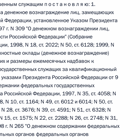
ального закона «О персональных данных» и отдельные
ным служащим п о с т а н о в л я ю: 1.
ации
раза денежное вознаграждение лиц, замещающих
ой Федерации, установленное Указом Президента
97 г. N 309 "О денежном вознаграждении лиц,
ти Российской Федерации" (Собрание
, 1998, N 18, ст. 2022; N 50, ст. 6128; 1999, N
 г. № 256-ФЗ
должностные оклады (денежное вознаграждение)
кон «О присяжных заседателях федеральных судов общей
их и размеры ежемесячных надбавок к
осударственных служащих за квалификационный
е указами Президента Российской Федерации от 9
держании федеральных государственных
 Российской Федерации, 1997, N 35, ст. 4058; N
, N 10, ст. 1164; N 49, ст. 6012 и 6014; N 50, ст.
 г. № 263-ФЗ
 N 28, ст. 3676; N 39, ст. 4591; N 51, ст. 6328; N
ального закона «О государственной регистрации
N 15, ст. 1575; N 22, ст. 2288; N 26, ст. 2748; N 31,
 1998 г. N 265 "О денежном содержании федеральных
альных органов федеральных органов