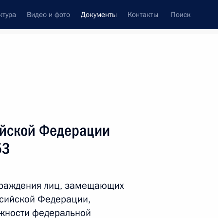
ктура
Видео и фото
Документы
Контакты
Поиск
 документов
Справка
Конституция России
ийской Федерации
53
раждения лиц, замещающих
ссийской Федерации,
дата принятия
лжности федеральной