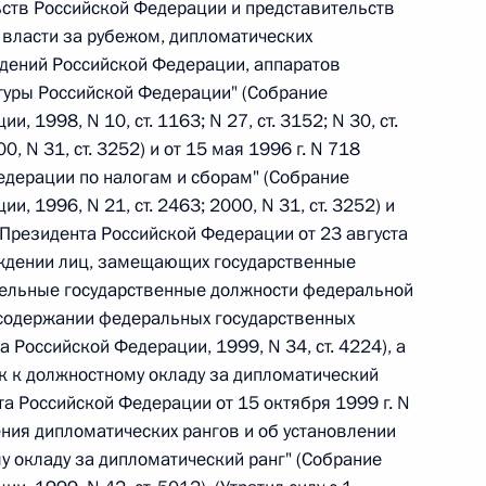
ьств Российской Федерации и представительств
власти за рубежом, дипломатических
ждений Российской Федерации, аппаратов
 г. № 242-ФЗ
туры Российской Федерации" (Собрание
части первой и статью 227–1 части второй Налогового
 1998, N 10, ст. 1163; N 27, ст. 3152; N 30, ст.
00, N 31, ст. 3252) и от 15 мая 1996 г. N 718
дерации по налогам и сборам" (Собрание
, 1996, N 21, ст. 2463; 2000, N 31, ст. 3252) и
 Президента Российской Федерации от 23 августа
аждении лиц, замещающих государственные
 г. № 246-ФЗ
дельные государственные должности федеральной
 Российской Федерации
 содержании федеральных государственных
 Российской Федерации, 1999, N 34, ст. 4224), а
 к должностному окладу за дипломатический
а Российской Федерации от 15 октября 1999 г. N
ения дипломатических рангов и об установлении
 г. № 268-ФЗ
 окладу за дипломатический ранг" (Собрание
кон «О пробации в Российской Федерации»