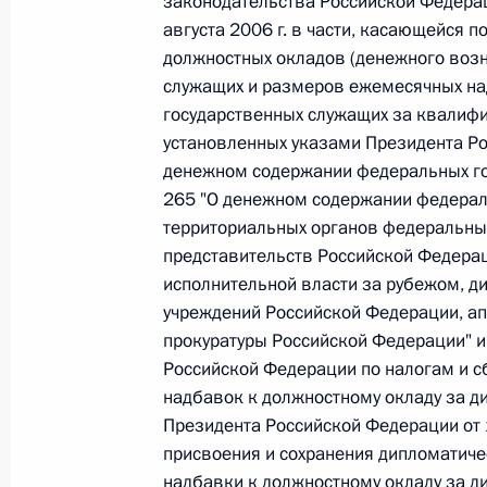
законодательства Российской Федерации
августа 2006 г. в части, касающейся п
26 июля 2026 года
должностных окладов (денежного воз
служащих и размеров ежемесячных н
государственных служащих за квалифи
Федеральный закон от 26.07.2026
установленных указами Президента Рос
денежном содержании федеральных гос
О внесении изменения в статью 2 Федера
и добровольчестве (волонтерстве)»
265 "О денежном содержании федерал
территориальных органов федеральных
26 июля 2026 года
представительств Российской Федера
исполнительной власти за рубежом, д
учреждений Российской Федерации, ап
Федеральный закон от 26.07.2026
прокуратуры Российской Федерации" и
Российской Федерации по налогам и с
О внесении изменений в Уголовный кодек
процессуального кодекса Российской Фе
надбавок к должностному окладу за д
Президента Российской Федерации от 1
26 июля 2026 года
присвоения и сохранения дипломатиче
надбавки к должностному окладу за ди