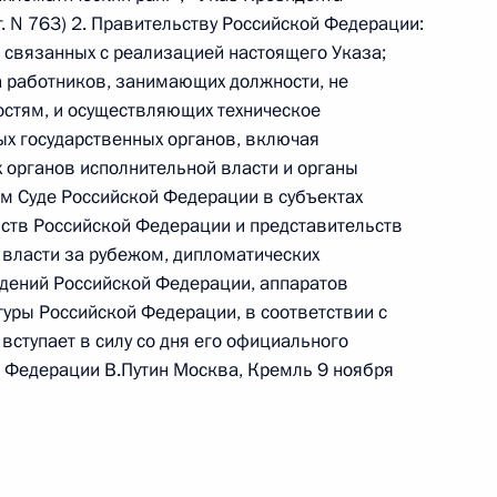
. N 763) 2. Правительству Российской Федерации:
 г. № 264-ФЗ
 связанных с реализацией настоящего Указа;
а работников, занимающих должности, не
ерального закона «Об актах гражданского состояния»
сти 13 статьи 3 Федерального закона «О внесении
стям, и осуществляющих техническое
х гражданского состояния“
х государственных органов, включая
органов исполнительной власти и органы
м Суде Российской Федерации в субъектах
ств Российской Федерации и представительств
власти за рубежом, дипломатических
 г. № 270-ФЗ
ждений Российской Федерации, аппаратов
ального закона «Об автономных учреждениях»
туры Российской Федерации, в соответствии с
вступает в силу со дня его официального
 Федерации В.Путин Москва, Кремль 9 ноября
 г. № 244-ФЗ
ельством Российской Федерации и Кабинетом