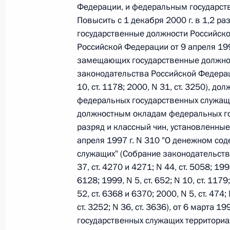
О внесении изменений в статью 12 Федер
Федерации, и федеральным государствен
законодательные акты Российской Федер
Повысить с 1 декабря 2000 г. в 1,2 
26 июля 2026 года
государственные должности Российск
Российской Федерации от 9 апреля 19
замещающих государственные должнос
законодательства Российской Федерации
Федеральный закон от 26.07.2026
10, ст. 1178; 2000, N 31, ст. 3250), 
О внесении изменений в Федеральный за
федеральных государственных служащ
юрисдикции в Российской Федерации»
должностным окладам федеральных г
26 июля 2026 года
разряд и классный чин, установленны
апреля 1997 г. N 310 "О денежном со
служащих" (Собрание законодательства
37, ст. 4270 и 4271; N 44, ст. 5058; 1998
Федеральный закон от 26.07.2026
6128; 1999, N 5, ст. 652; N 10, ст. 1179;
О внесении изменений в статью 12 Федер
52, ст. 6368 и 6370; 2000, N 5, ст. 474; 
недвижимости»
ст. 3252; N 36, ст. 3636), от 6 марта
26 июля 2026 года
государственных служащих территори