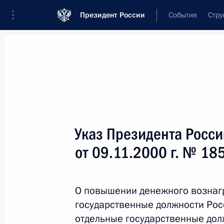
Президент России
События
Стру
Новости
Поручения Президента
Банк
Название документа или его номер
Указ Президента Росс
Текст в документе
от 09.11.2000 г. № 18
Вид документа
О повышении денежного вознаг
Все
государственные должности Ро
Дата вступления в силу...
или 
отдельные государственные до