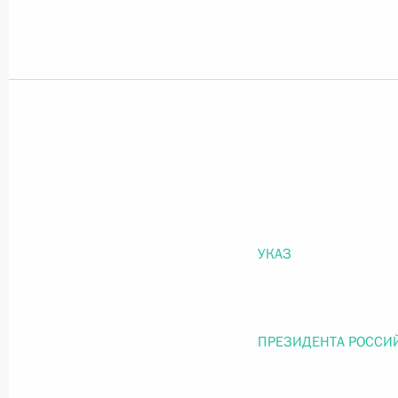
Официальный портал правовой информации
prav
26 июля 2026 года
Федеральный закон от 26.07.2026
О внесении изменений в статью 11 Федера
УКАЗ
Федерального закона «Об образовании в
26 июля 2026 года
ПРЕЗИДЕНТА РОССИ
Федеральный закон от 26.07.2026