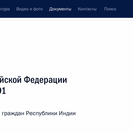
ктура
Видео и фото
Документы
Контакты
Поиск
 документов
Справка
Конституция России
ийской Федерации
91
 граждан Республики Индии
дата принятия