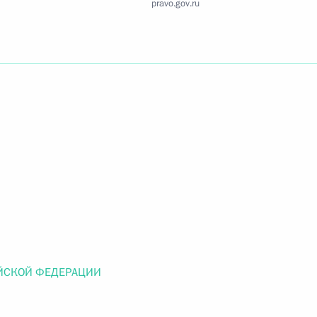
pravo.gov.ru
Найти документ
o.gov.ru
 г. № 259-ФЗ
льного закона «О статусе военнослужащих» и статью 86
 Российской Федерации»
ЙСКОЙ ФЕДЕРАЦИИ
 г. № 265-ФЗ