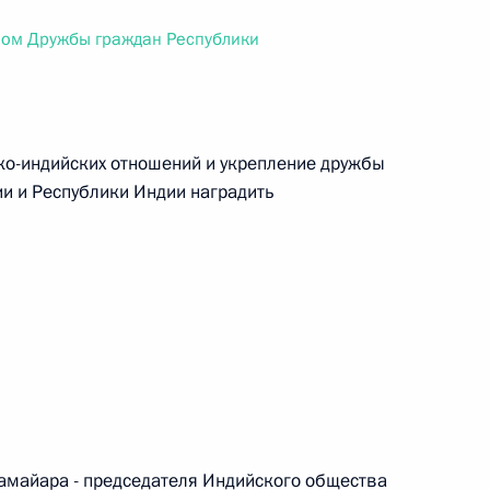
ального закона «О персональных данных» и отдельные
ации
ном Дружбы граждан Республики
ко-индийских отношений и укрепление дружбы
 г. № 256-ФЗ
и и Республики Индии наградить
кон «О присяжных заседателях федеральных судов общей
 г. № 263-ФЗ
ального закона «О государственной регистрации
майара - председателя Индийского общества