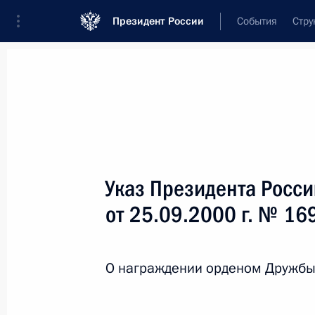
Президент России
События
Стру
Новости
Поручения Президента
Банк
Название документа или его номер
Указ Президента Росс
Текст в документе
от 25.09.2000 г. № 16
Вид документа
О награждении орденом Дружбы
Все
Дата вступления в силу...
или 