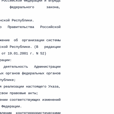
 г. № 242-ФЗ
части первой и статью 227–1 части второй Налогового
 г. № 246-ФЗ
 Российской Федерации
 г. № 268-ФЗ
кон «О пробации в Российской Федерации»