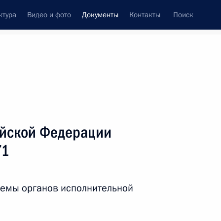
ктура
Видео и фото
Документы
Контакты
Поиск
 документов
Справка
Конституция России
ийской Федерации
71
темы органов исполнительной
дата принятия