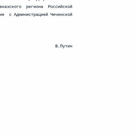
 г. № 267-ФЗ
льного закона «О благотворительной деятельности
 г. № 251-ФЗ
с Российской Федерации и статьи 31 и 151 Уголовно-
дерации