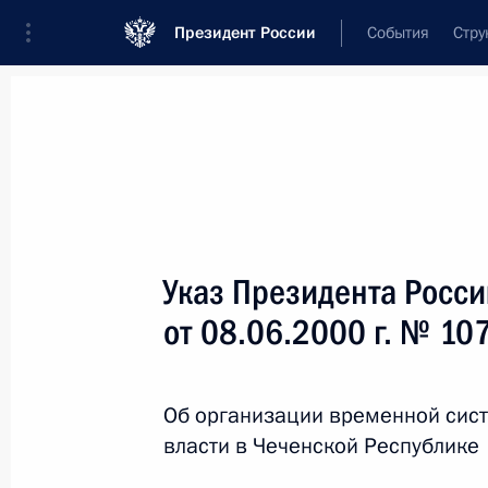
Президент России
События
Стру
Новости
Поручения Президента
Банк
Название документа или его номер
Указ Президента Росс
Текст в документе
от 08.06.2000 г. № 10
Вид документа
Об организации временной сис
Все
власти в Чеченской Республике
Дата вступления в силу...
или 