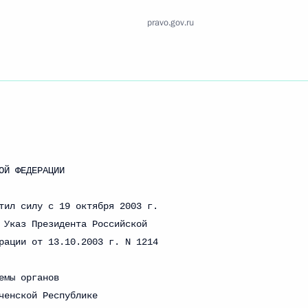
Найти документ
pravo.gov.ru
o.gov.ru
 г. № 259-ФЗ
льного закона «О статусе военнослужащих» и статью 86
 Российской Федерации»
 г. № 265-ФЗ