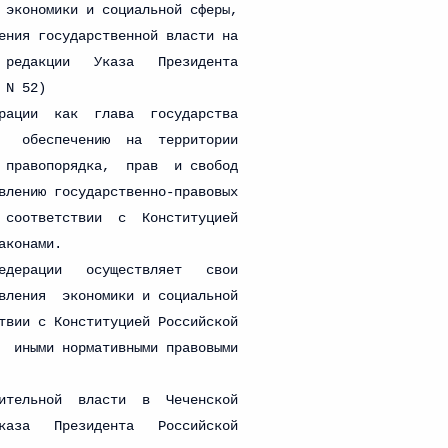
овом статусе представительств компетентных органов
в Российской Федерации и Киргизской Республике
 г. № 252-ФЗ
его водного транспорта Российской Федерации и статью 1
инства измерений»
 г. № 250-ФЗ
кой Федерации об административных правонарушениях