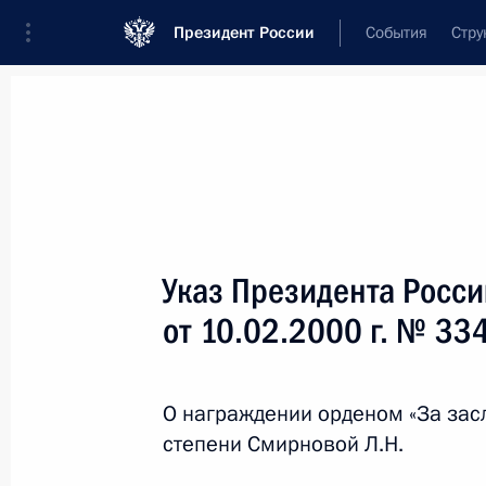
Президент России
События
Стру
Новости
Поручения Президента
Банк
Название документа или его номер
Указ Президента Росс
Текст в документе
от 10.02.2000 г. № 33
Вид документа
О награждении орденом «За засл
Все
степени Смирновой Л.Н.
Дата вступления в силу...
или 