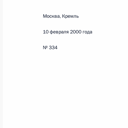
Москва, Кремль
Федеральный закон от 26.07.2026
О внесении изменений в статьи 85 и 102 
10 февраля 2000 года
кодекса Российской Федерации
26 июля 2026 года
№ 334
Федеральный закон от 26.07.2026
О внесении изменений в Трудовой кодекс
26 июля 2026 года
Федеральный закон от 26.07.2026
О внесении изменений в Федеральный за