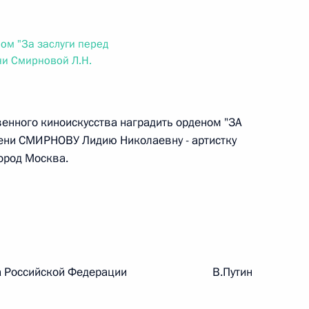
ального закона «О персональных данных» и отдельные
ации
ом "За заслуги перед
ени Смирновой Л.Н.
 г. № 256-ФЗ
венного киноискусства наградить орденом "ЗА
кон «О присяжных заседателях федеральных судов общей
ени СМИРНОВУ Лидию Николаевну - артистку
город Москва.
 г. № 263-ФЗ
ального закона «О государственной регистрации
идента Российской Федерации В.Путин