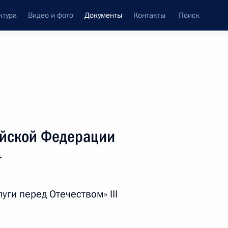
ктура
Видео и фото
Документы
Контакты
Поиск
 документов
Справка
Конституция России
ийской Федерации
4
уги перед Отечеством» III
дата принятия