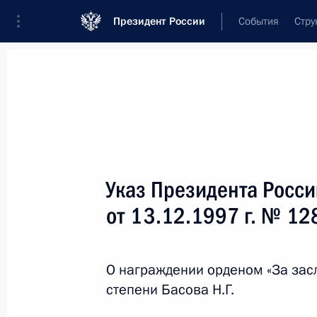
Президент России
События
Стру
Новости
Поручения Президента
Банк
Название документа или его номер
Указ Президента Росс
Текст в документе
от 13.12.1997 г. № 12
Вид документа
О награждении орденом «За засл
Все
степени Басова Н.Г.
Дата вступления в силу...
или 