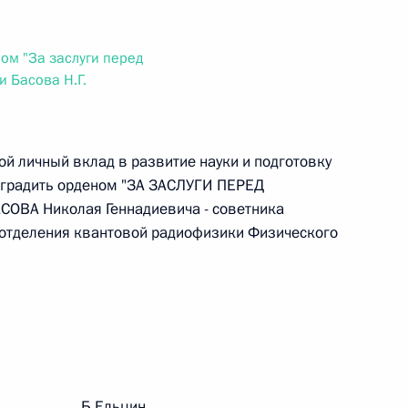
ального закона «О персональных данных» и отдельные
ации
ом "За заслуги перед
и Басова Н.Г.
 г. № 256-ФЗ
ой личный вклад в развитие науки и подготовку
кон «О присяжных заседателях федеральных судов общей
градить орденом "ЗА ЗАСЛУГИ ПЕРЕД
СОВА Николая Геннадиевича - советника
 отделения квантовой радиофизики Физического
 г. № 263-ФЗ
ального закона «О государственной регистрации
рации Б.Ельцин