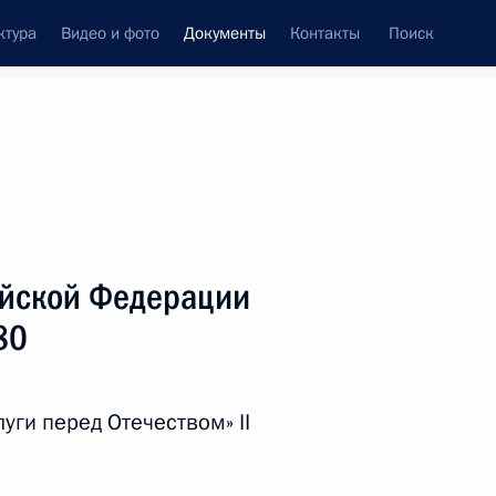
ктура
Видео и фото
Документы
Контакты
Поиск
 документов
Справка
Конституция России
ийской Федерации
80
уги перед Отечеством» II
дата принятия