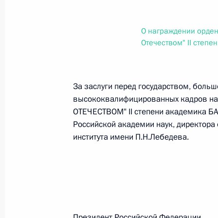
О внесении изменений в статью 12 Федер
законодательные акты Российской Федер
26 июля 2026 года
О награждении орден
Отечеством" II степен
Федеральный закон от 26.07.2026
За заслуги перед государством, больш
О внесении изменений в Федеральный за
высококвалифицированных кадров на
юрисдикции в Российской Федерации»
ОТЕЧЕСТВОМ" II степени академика БА
26 июля 2026 года
Российской академии наук, директора
института имени П.Н.Лебедева.
Федеральный закон от 26.07.2026
О внесении изменений в статью 12 Федер
недвижимости»
26 июля 2026 года
Президент Российской Феде