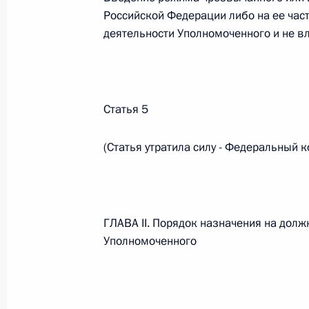
Российской Федерации либо на ее час
Федеральный закон от 26.07.2026
деятельности Уполномоченного и не вл
О внесении изменения в статью 6 Закона
26 июля 2026 года
Статья 5
Федеральный закон от 26.07.2026
(Статья утратила силу - Федеральный 
О внесении изменений в статью 9.21 Код
правонарушениях
26 июля 2026 года
ГЛАВА II. Порядок назначения на долж
Уполномоченного
Федеральный закон от 26.07.2026
О ратификации Соглашения между Правит
Республики Беларусь о сотрудничестве в 