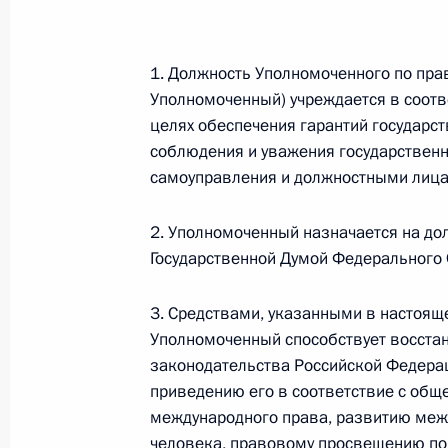
26 июля 2026 года
1. Должность Уполномоченного по пра
Уполномоченный) учреждается в соотв
Федеральный закон от 26.07.2026
целях обеспечения гарантий государст
соблюдения и уважения государствен
О внесении изменения в статью 2 Федера
самоуправления и должностными лица
и добровольчестве (волонтерстве)»
26 июля 2026 года
2. Уполномоченный назначается на до
Государственной Думой Федерального
Федеральный закон от 26.07.2026
3. Средствами, указанными в настоя
Уполномоченный способствует восста
О внесении изменений в Уголовный кодек
процессуального кодекса Российской Фе
законодательства Российской Федерац
приведению его в соответствие с об
26 июля 2026 года
международного права, развитию межд
человека, правовому просвещению по 