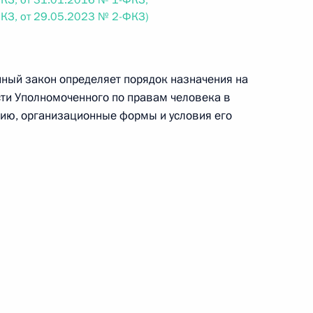
КЗ, от 31.01.2016 № 1-ФКЗ,
КЗ, от 29.05.2023 № 2-ФКЗ)
 г. № 242-ФЗ
части первой и статью 227–1 части второй Налогового
ный закон определяет порядок назначения на
ти Уполномоченного по правам человека в
ию, организационные формы и условия его
 г. № 246-ФЗ
 Российской Федерации
 г. № 268-ФЗ
кон «О пробации в Российской Федерации»