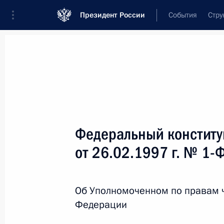
Президент России
События
Стру
Новости
Поручения Президента
Банк
Название документа или его номер
Федеральный конститу
Текст в документе
от 26.02.1997 г. № 1-
Вид документа
Об Уполномоченном по правам 
Все
Федерации
Дата вступления в силу...
или 