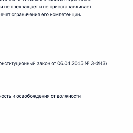
ти не прекращает и не приостанавливает
 г. № 266-ФЗ
ечет ограничения его компетенции.
 Российской Федерации «О защите прав потребителей»
 г. № 247-ФЗ
конституционный закон от 06.04.2015 № 3-ФКЗ)
екса Российской Федерации об административных
ность и освобождения от должности
 г. № 245-ФЗ
ельством Российской Федерации и Правительством
сфере деятельности с драгоценными металлами,