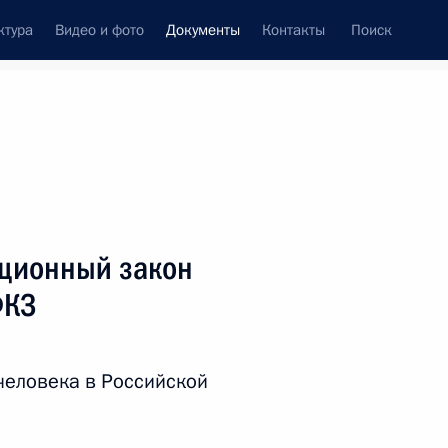
ктура
Видео и фото
Документы
Контакты
Поиск
 документов
Справка
Конституция России
ционный закон
ФКЗ
человека в Российской
дата принятия