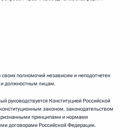
 г. № 264-ФЗ
ерального закона «Об актах гражданского состояния»
сти 13 статьи 3 Федерального закона «О внесении
х гражданского состояния“
 г. № 270-ФЗ
 своих полномочий независим и неподотчетен
 и должностным лицам.
ального закона «Об автономных учреждениях»
ный руководствуется Конституцией Российской
конституционным законом, законодательством
епризнанными принципами и нормами
 г. № 244-ФЗ
ми договорами Российской Федерации.
ельством Российской Федерации и Кабинетом