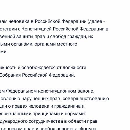
вам человека в Российской Федерации (далее -
етствии с Конституцией Российской Федерации в
 г. № 267-ФЗ
венной защиты прав и свобод граждан, их
ными органами, органами местного
льного закона «О благотворительной деятельности
ми.
лжность и освобождается от должности
 Собрания Российской Федерации.
 г. № 251-ФЗ
щем Федеральном конституционном законе,
новлению нарушенных прав, совершенствованию
с Российской Федерации и статьи 31 и 151 Уголовно-
дерации
ии о правах человека и гражданина и
щепризнанными принципами и нормами
ународного сотрудничества в области прав
вопросам прав и свобод человека, форм и