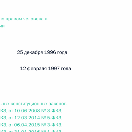
ального закона «О персональных данных» и отдельные
ации
по правам человека в
ии
 г. № 256-ФЗ
й 25 декабря 1996 года
кон «О присяжных заседателях федеральных судов общей
 12 февраля 1997 года
 г. № 263-ФЗ
ьных конституционных законов
ального закона «О государственной регистрации
КЗ, от 10.06.2008 № 3-ФКЗ,
КЗ, от 12.03.2014 № 5-ФКЗ,
КЗ, от 06.04.2015 № 3-ФКЗ,