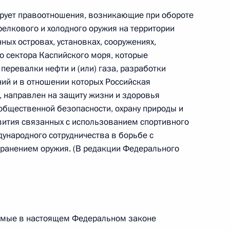
рует правоотношения, возникающие при обороте
 г. № 264-ФЗ
релкового и холодного оружия на территории
ерального закона «Об актах гражданского состояния»
ных островах, установках, сооружениях,
сти 13 статьи 3 Федерального закона «О внесении
о сектора Каспийского моря, которые
х гражданского состояния“
перевалки нефти и (или) газа, разработки
ний и в отношении которых Российская
 направлен на защиту жизни и здоровья
 общественной безопасности, охрану природы и
 г. № 270-ФЗ
вития связанных с использованием спортивного
дународного сотрудничества в борьбе с
ального закона «Об автономных учреждениях»
ранением оружия. (В редакции Федерального
 г. № 244-ФЗ
яемые в настоящем Федеральном законе
ельством Российской Федерации и Кабинетом