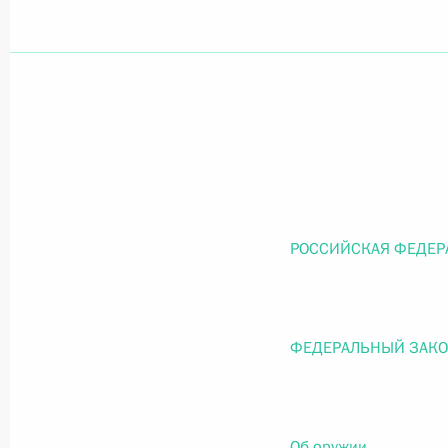
Официальный портал правовой информации
prav
26 июля 2026 года
Федеральный закон от 26.07.2026
РОССИЙСКАЯ ФЕДЕР
О внесении изменений в статью 11 Федера
Федерального закона «Об образовании в
26 июля 2026 года
ФЕДЕРАЛЬНЫЙ ЗАК
Федеральный закон от 26.07.2026
Об оружии