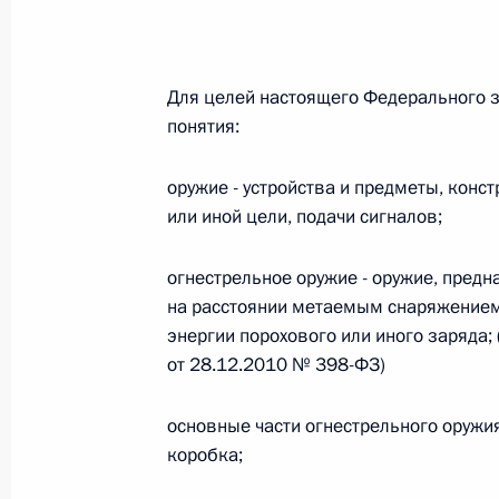
Министров Киргизской Республики о прав
по вопросам внутренних дел и миграции 
26 июля 2026 года
Для целей настоящего Федерального 
понятия:
Федеральный закон от 26.07.2026
оружие - устройства и предметы, кон
О внесении изменений в Кодекс внутренн
или иной цели, подачи сигналов;
Федерального закона «Об обеспечении ед
26 июля 2026 года
огнестрельное оружие - оружие, пред
на расстоянии метаемым снаряжением
энергии порохового или иного заряда;
от 28.12.2010 № 398-ФЗ)
Федеральный закон от 26.07.2026
О внесении изменений в Кодекс Российс
основные части огнестрельного оружия 
26 июля 2026 года
коробка;