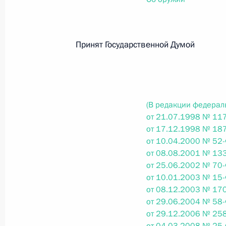
О внесении изменений в статью 12 Федер
законодательные акты Российской Федер
26 июля 2026 года
Принят Государственной Думо
Федеральный закон от 26.07.2026
О внесении изменений в Федеральный за
(В редакции федерал
юрисдикции в Российской Федерации»
от 21.07.1998 № 117
26 июля 2026 года
от 17.12.1998 № 187
от 10.04.2000 № 52-
от 08.08.2001 № 133
от 25.06.2002 № 70-
Федеральный закон от 26.07.2026
от 10.01.2003 № 15-
О внесении изменений в статью 12 Федер
от 08.12.2003 № 170
недвижимости»
от 29.06.2004 № 58-
от 29.12.2006 № 258
26 июля 2026 года