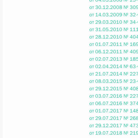
от 04.03.2008 № 25-
от 30.12.2008 № 309
от 14.03.2009 № 32-
Федеральный закон от 26.07.2026
от 29.03.2010 № 34-
от 31.05.2010 № 111
О внесении изменений в статьи 85 и 102 
от 28.12.2010 № 404
кодекса Российской Федерации
от 01.07.2011 № 169
26 июля 2026 года
от 06.12.2011 № 409
от 02.07.2013 № 185
от 02.04.2014 № 63-
от 21.07.2014 № 227
Федеральный закон от 26.07.2026
от 08.03.2015 № 23-
О внесении изменений в Трудовой кодекс
от 29.12.2015 № 408
от 03.07.2016 № 227
26 июля 2026 года
от 06.07.2016 № 374
от 01.07.2017 № 148
от 29.07.2017 № 268
Федеральный закон от 26.07.2026
от 29.12.2017 № 473
от 19.07.2018 № 219
О внесении изменений в Федеральный за