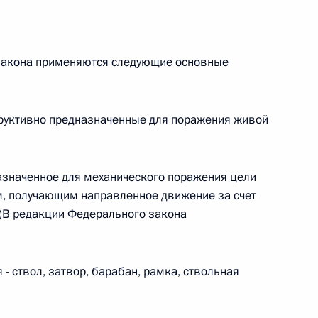
овом статусе представительств компетентных органов
в Российской Федерации и Киргизской Республике
закона применяются следующие основные
 г. № 252-ФЗ
структивно предназначенные для поражения живой
его водного транспорта Российской Федерации и статью 1
инства измерений»
назначенное для механического поражения цели
, получающим направленное движение за счет
 (В редакции Федерального закона
 г. № 250-ФЗ
кой Федерации об административных правонарушениях
- ствол, затвор, барабан, рамка, ствольная