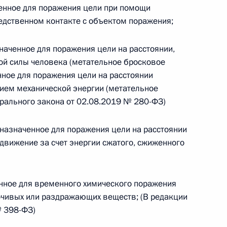
ченное для поражения цели при помощи
едственном контакте с объектом поражения;
 г. № 266-ФЗ
 Российской Федерации «О защите прав потребителей»
наченное для поражения цели на расстоянии,
ой силы человека (метательное бросковое
нное для поражения цели на расстоянии
ием механической энергии (метательное
ерального закона от 02.08.2019 № 280-ФЗ)
 г. № 247-ФЗ
екса Российской Федерации об административных
дназначенное для поражения цели на расстоянии
вижение за счет энергии сжатого, сжиженного
енное для временного химического поражения
 г. № 245-ФЗ
очивых или раздражающих веществ; (В редакции
№ 398-ФЗ)
ельством Российской Федерации и Правительством
сфере деятельности с драгоценными металлами,