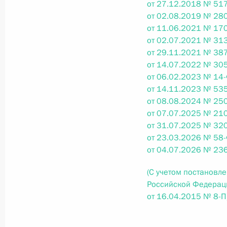
от 27.12.2018 № 517
26 июля 2026 года
от 02.08.2019 № 280
от 11.06.2021 № 170
от 02.07.2021 № 313
от 29.11.2021 № 387
Федеральный закон от 26.07.2026
от 14.07.2022 № 305
от 06.02.2023 № 14-
О внесении изменения в статью 2 Федера
от 14.11.2023 № 535
и добровольчестве (волонтерстве)»
от 08.08.2024 № 250
26 июля 2026 года
от 07.07.2025 № 210
от 31.07.2025 № 320
от 23.03.2026 № 58-
от 04.07.2026 № 23
Федеральный закон от 26.07.2026
О внесении изменений в Уголовный кодек
(С учетом постановл
процессуального кодекса Российской Фе
Российской Федераци
от 16.04.2015 № 8-П
26 июля 2026 года