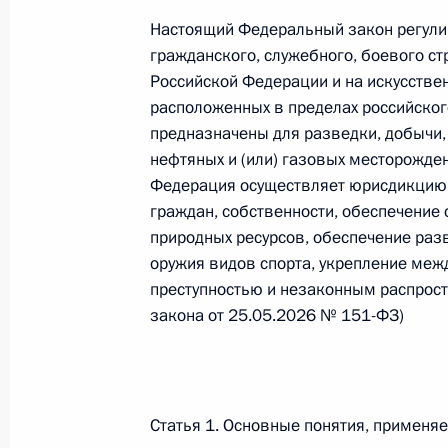
Настоящий Федеральный закон регули
Федеральный закон от 26.07.2026
гражданского, служебного, боевого ст
О внесении изменений в статью 13–2 Фед
Российской Федерации и на искусствен
и признании утратившим силу пункта 1 ча
расположенных в пределах российског
изменений в Федеральный закон „Об акта
предназначены для разведки, добычи, 
26 июля 2026 года
нефтяных и (или) газовых месторожде
Федерация осуществляет юрисдикцию,
граждан, собственности, обеспечение
Федеральный закон от 26.07.2026
природных ресурсов, обеспечение раз
оружия видов спорта, укрепление меж
О внесении изменения в статью 10 Федер
преступностью и незаконным распрост
26 июля 2026 года
закона от 25.05.2026 № 151-ФЗ)
Федеральный закон от 26.07.2026
Статья 1. Основные понятия, примен
О ратификации Соглашения между Правит