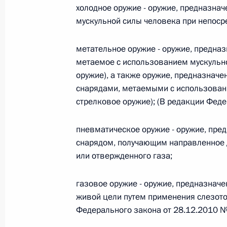
холодное оружие - оружие, предназна
мускульной силы человека при непоср
Федеральный закон от 26.07.2026
О внесении изменения в статью 6 Закона
метательное оружие - оружие, предназ
26 июля 2026 года
метаемое с использованием мускульн
оружие), а также оружие, предназначе
снарядами, метаемыми с использован
стрелковое оружие); (В редакции Фед
Федеральный закон от 26.07.2026
О внесении изменений в статью 9.21 Код
пневматическое оружие - оружие, пре
правонарушениях
снарядом, получающим направленное д
26 июля 2026 года
или отвержденного газа;
газовое оружие - оружие, предназнач
Федеральный закон от 26.07.2026
живой цели путем применения слезот
Федерального закона от 28.12.2010 
О ратификации Соглашения между Правит
Республики Беларусь о сотрудничестве в 