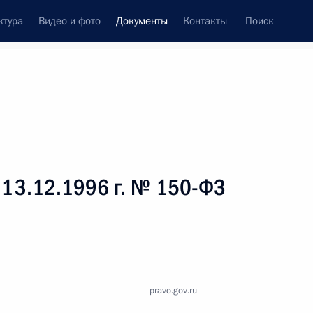
ктура
Видео и фото
Документы
Контакты
Поиск
 документов
Справка
Конституция России
 13.12.1996 г. № 150-ФЗ
pravo.gov.ru
дата принятия