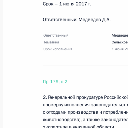
Срок – 1 июня 2017 г.
Ответственный: Медведев Д.А.
22 марта 2017 года, среда
Ответственный
Медведев
Поручение Председателю Правител
Тематика
Сельское
22 марта 2017 года, 20:00
4 поручения
Срок исполнения
1 июня 2
28 февраля 2017 года, вторник
Пр-179, п.2
Перечень поручений по итогам вст
студенческих и молодёжных органи
2. Генеральной прокуратуре Российск
28 февраля 2017 года, 17:00
2 поручения
проверку исполнения законодательст
с отходами производства и потреблен
животноводства), а также законодате
экспертизе в указанной области.