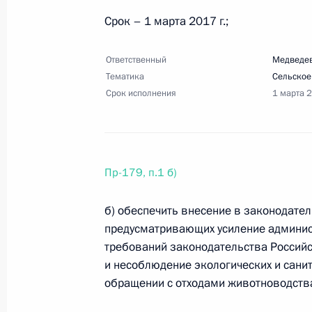
универсиаде 2019 года
Срок – 1 марта 2017 г.;
3 апреля 2017 года, 12:00
7 поручений
Ответственный
Медведев
Тематика
Сельское
Срок исполнения
1 марта 
2 апреля 2017 года, воскресенье
Протокол заседания Совета по стр
проектам
Пр-179, п.1 б)
2 апреля 2017 года, 18:00
б) обеспечить внесение в законодате
предусматривающих усиление админис
24 марта 2017 года, пятница
требований законодательства Российс
и несоблюдение экологических и сани
Перечень поручений по вопросу пр
обращении с отходами животноводств
вузов и научных организаций
24 марта 2017 года, 13:30
4 поручения