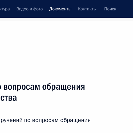
ктура
Видео и фото
Документы
Контакты
Поиск
 документов
Конституция России
тые с контроля
Справка
апрель, 2017
поручений
Показать
о вопросам обращения
дства
оручений по вопросам обращения
ть следующие материалы