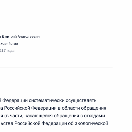
 Дмитрий Анатольевич
ьства Дмитрию Медведеву
 хозяйство
017 года
речи с участниками Форума лидеров
заций
ой Федерации систематически осуществлять
ва Российской Федерации в области обращения
ия (в части, касающейся обращения с отходами
льства Российской Федерации об экологической