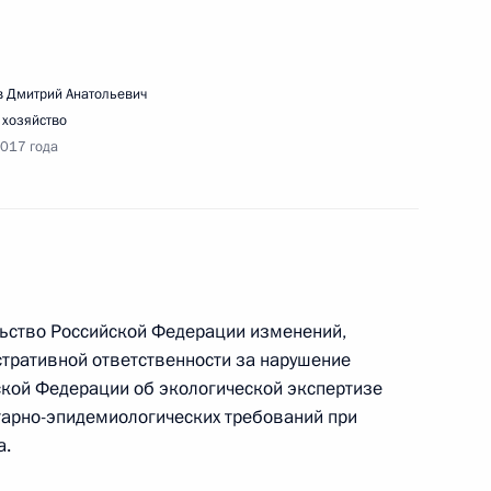
 Дмитрий Анатольевич
 хозяйство
2017 года
атегическому развитию и приоритетным
льство Российской Федерации изменений,
тративной ответственности за нарушение
кой Федерации об экологической экспертизе
тарно-эпидемиологических требований при
ивлечения инвестиций для финансирования
а.