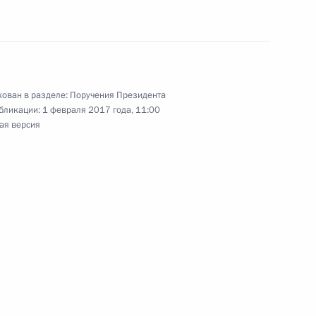
обеспечения жилыми помещениями детей-сирот
ован в разделе:
Поручения Президента
бликации:
1 февраля 2017 года, 11:00
 родителей
ая версия
обращения с отходами животноводства