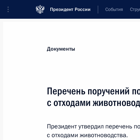
Президент России
События
Стру
Новости
Поручения Президента
Банк
Все поручения
Ближайшие сроки
Сня
Документы
Ответственные лица, организации или тематика 
Все поручения
Перечень поручений п
с отходами животново
Президент утвердил перечень п
с отходами животноводства.
Показа