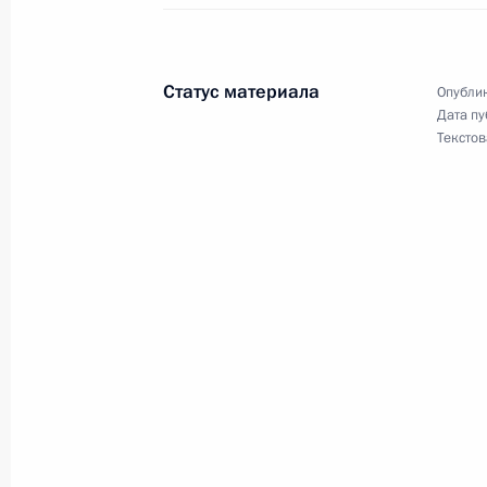
22 сентября 2015 года, 18:00
11 поручений
Статус материала
Опублик
Перечень поручений по итогам зас
Дата пу
Текстов
22 сентября 2015 года, 10:30
17 поручений
Перечень поручений по итогам Во
22 сентября 2015 года, 10:00
9 поручений
15 сентября 2015 года, вторник
Перечень поручений по итогам сов
инфраструктуры юга России