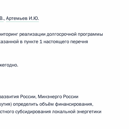
рума Общероссийского народного фронта
цину!»
В.
,
Артемьев И.Ю.
ониторинг реализации долгосрочной программы
азанной в пункте 1 настоящего перечня
едания президиума Госсовета
жегодно.
развития России, Минэнерго России
рекрёстного субсидирования цен
кутия) определить объём финансирования,
стного субсидирования локальной энергетики