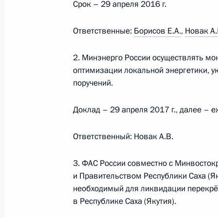
Срок – 29 апреля 2016 г.
Перечень поручений по итогам фо
«За качественную и доступную меди
Ответственные:
Борисов Е.А.
,
Новак А.
9 ноября 2015 года, 10:30
20 поручений
2. Минэнерго России осуществлять м
оптимизации локальной энергетики, ук
поручений.
Перечень поручений по итогам зас
9 ноября 2015 года, 10:00
15 поручений
Доклад – 29 апреля 2017 г., далее – е
Ответственный: Новак А.В.
3 ноября 2015 года, вторник
3. ФАС России совместно с Минвосток
Перечень поручений по вопросу пе
и Правительством Республики Саха (Я
на электроэнергию в Якутии
необходимый для ликвидации перекрё
3 ноября 2015 года, 15:00
в Республике Саха (Якутия).