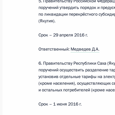
5. Правительству Российской Федераци
поручений утвердить порядок и преду
по ликвидации перекрёстного субсиди
(Якутия).
6 октября 2015 года, вторник
Перечень поручений по итогам сов
Срок – 29 апреля 2016 г.
6 октября 2015 года, 17:30
3 поручения
Ответственный:
Медведев Д.А.
6. Правительству Республики Саха (Яку
2 октября 2015 года, пятница
поручений осуществить разделение та
установив отдельные тарифы на элект
Перечень поручений по итогам сов
(кроме населения), осуществляющих с
бюджета на 2016 год
и остальных потребителей (кроме насе
2 октября 2015 года, 12:30
10 поручений
Срок – 1 июня 2016 г.