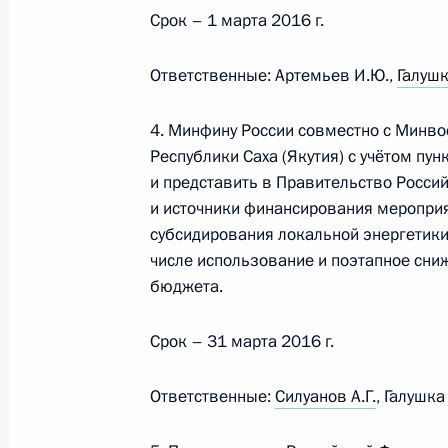
Срок – 1 марта 2016 г.
Поручение по вопросу обеспечения
Ответственные: Артемьев И.Ю.,
Галушк
3 ноября 2015 года, 09:45
4. Минфину России совместно с Минво
Республики Саха (Якутия) с учётом пу
13 октября 2015 года, вторник
и представить в Правительство Росси
и источники финансирования мероприя
Перечень поручений по вопросу ра
субсидирования локальной энергетики 
13 октября 2015 года, 18:20
4 поручения
числе использование и поэтапное сниж
бюджета.
9 октября 2015 года, пятница
Срок – 31 марта 2016 г.
Перечень поручений по итогам сов
Ответственные:
Силуанов А.Г.
, Галушка
хозяйства
9 октября 2015 года, 12:00
19 поручений