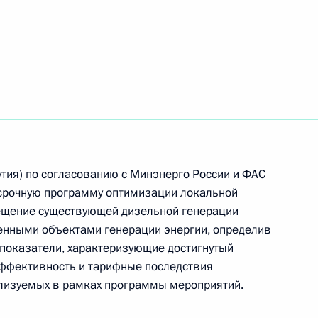
едания Совета по развитию гражданского
утия) по согласованию с Минэнерго России и ФАС
осрочную программу оптимизации локальной
спечению Крыма
ещение существующей дизельной генерации
нными объектами генерации энергии, определив
показатели, характеризующие достигнутый
ффективность и тарифные последствия
ализуемых в рамках программы мероприятий.