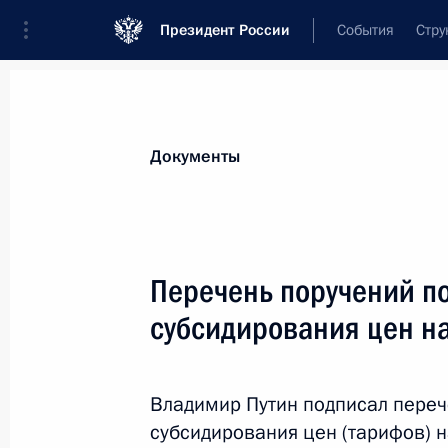
Президент России
События
Стру
Новости
Поручения Президента
Банк
Все поручения
Ближайшие сроки
Сня
Документы
Ответственные лица, организации или тематика 
Все поручения
Перечень поручений по
субсидирования цен на
Владимир Путин подписал переч
субсидирования цен (тарифов) 
Показа