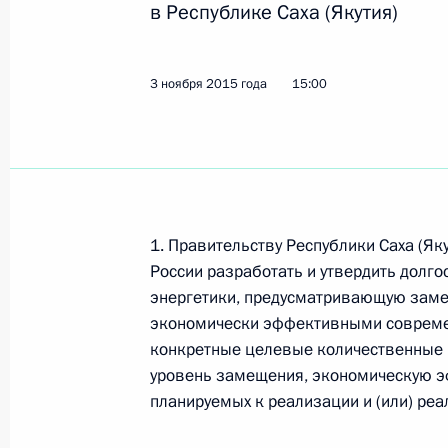
в Республике Саха (Якутия)
27 ноября 2015 года, пятница
3 ноября 2015 года
15:00
Перечень поручений по итогам зас
общества и правам человека
27 ноября 2015 года, 12:00
4 поручения
1. Правительству Республики Саха (Як
25 ноября 2015 года, среда
России разработать и утвердить долг
Перечень поручений по энергообе
энергетики, предусматривающую зам
экономически эффективными совреме
25 ноября 2015 года, 15:00
6 поручений
конкретные целевые количественные 
уровень замещения, экономическую э
планируемых к реализации и (или) ре
9 ноября 2015 года, понедельник