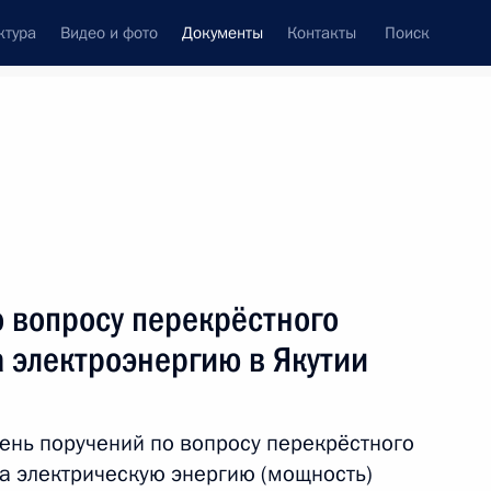
ктура
Видео и фото
Документы
Контакты
Поиск
 документов
Конституция России
тые с контроля
Справка
ноябрь, 2015
поручений
Показать
 вопросу перекрёстного
 электроэнергию в Якутии
ень поручений по вопросу перекрёстного
на электрическую энергию (мощность)
ть следующие материалы