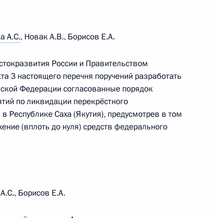
 сохранности Херсонеса Таврического
а А.С.
, Новак А.В., Борисов Е.А.
стокразвития России и Правительством
нкта 3 настоящего перечня поручений разработать
йской Федерации согласованные порядок
тий по ликвидации перекрёстного
звития производства инсулина и его аналогов
в Республике Саха (Якутия), предусмотрев в том
ение (вплоть до нуля) средств федерального
ещания по вопросам развития сельского
 А.С., Борисов Е.А.