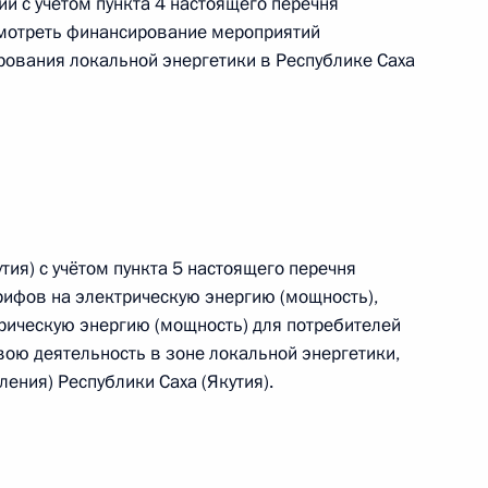
и с учётом пункта 4 настоящего перечня
смотреть финансирование мероприятий
рования локальной энергетики в Республике Саха
ещания с членами Правительства
тия) с учётом пункта 5 настоящего перечня
рифов на электрическую энергию (мощность),
рическую энергию (мощность) для потребителей
ещания по вопросам подготовки федерального
вою деятельность в зоне локальной энергетики,
ления) Республики Саха (Якутия).