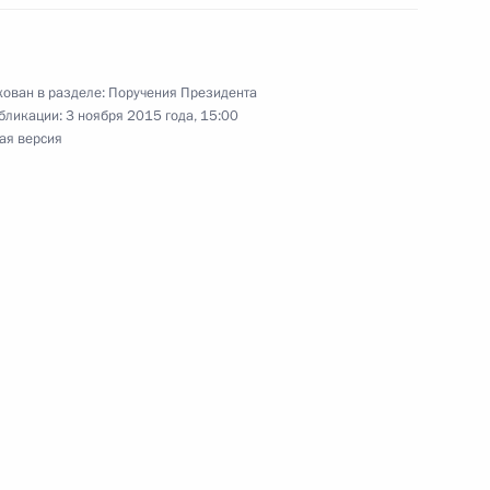
ован в разделе:
Поручения Президента
едания президиума Государственного совета
бликации:
3 ноября 2015 года, 15:00
ая версия
сточного экономического форума
ещания по вопросу развития транспортной