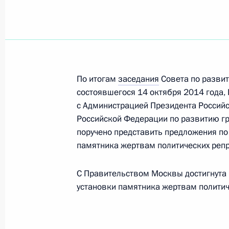
Об исполнении поручения Президе
промышленно-производственного т
20 января 2015 года, 18:50
По итогам
заседания
Совета по развит
Об исполнении поручения Президе
состоявшегося 14 октября 2014 года,
правовой базы в сфере противодей
с Администрацией Президента Россий
20 января 2015 года, 18:40
Российской Федерации по развитию г
поручено представить предложения по 
памятника жертвам политических репр
Об исполнении поручения Президен
С Правительством Москвы достигнута 
на развитие межнационального сот
установки памятника жертвам политич
20 января 2015 года, 18:00