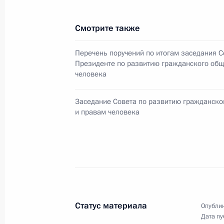
19 января 2015 года, понедельник
Смотрите также
Об исполнении поручения Президен
на строительство порта Сабетта
Перечень поручений по итогам заседания С
19 января 2015 года, 18:00
Президенте по развитию гражданского общ
человека
Заседание Совета по развитию гражданско
Об исполнении поручения Президен
и правам человека
научно-технического творчества и 
19 января 2015 года, 15:55
16 января 2015 года, пятница
Об исполнении поручения Президен
Статус материала
Опублик
Дата пу
гражданского общества в работе п