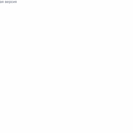
ая версия
та по переводу медицинских организаций
е
та по ужесточению контроля за оборотом