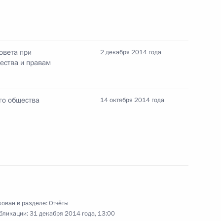
та по определению исполнителя госзаказа
овета при
2 декабря 2014 года
ества и правам
го общества
14 октября 2014 года
та по развитию допобразования детей в сфере
робототехники
та по повышению роли институтов
ован в разделе:
Отчёты
бликации:
31 декабря 2014 года, 13:00
о совершенствованию судебного