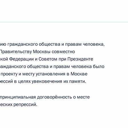
нта по созданию особой экономической зоны
ипа во Владивостоке
ию гражданского общества и правам человека,
нта по совершенствованию нормативно-
 Правительству Москвы совместно
ствия экстремистской деятельности
ской Федерации и Советом при Президенте
ражданского общества и правам человека было
проекту и месту установления в Москве
ессий в целях увековечения их памяти.
та по поддержке проектов, направленных
принципиальная договорённость о месте
рудничества и гражданского единства
еских репрессий.