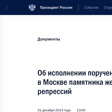
Президент России
События
Стру
Новости
Поручения Президента
Банк
Все поручения
Ближайшие сроки
Сня
Документы
Отчёты о выполнении
Об исполнении поручен
в Москве памятника ж
Показа
репрессий
20 января 2015 года, вторник
31 декабря 2014 года
13:00