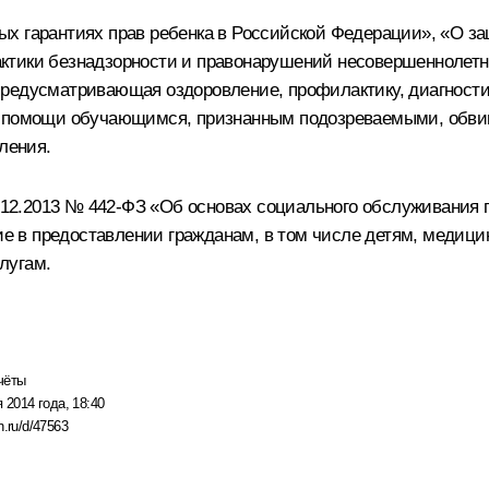
ых гарантиях прав ребенка в Российской Федерации», «О з
ктики безнадзорности и правонарушений несовершеннолетн
редусматривающая оздоровление, профилактику, диагностик
ой помощи обучающимся, признанным подозреваемыми, обв
ления.
8.12.2013 № 442-ФЗ «Об основах социального обслуживания
вие в предоставлении гражданам, в том числе детям, медици
лугам.
чёты
 2014 года, 18:40
n.ru/d/47563