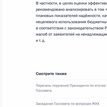
В частности, в целях оценки эффекти
рекомендовано анализировать в том 
Об исполнении поручения Президен
плановых показателей надёжности, ка
на обеспечение защиты прав и здо
нецелевого использования бюджетных
в соответствии с законодательством 
14 октября 2014 года, 18:35
жалоб от заявителей на ненадлежаще
и т. д.
Об исполнении поручения Президен
в Крыму
14 октября 2014 года, 18:00
Смотрите также
Перечень поручений Президента по итогам
Об исполнении поручения Президе
Госсовета
госдолгом
14 октября 2014 года, 18:00
Заседание Госсовета по вопросам ЖКХ