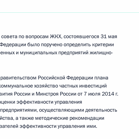
та по созданию государственной
 совета по вопросам ЖКХ, состоявшегося 31 мая
 Федерации было поручено определить критерии
венных и муниципальных предприятий жилищно-
нта по разработке региональных программ для
с детьми
Правительством Российской Федерации плана
коммунальное хозяйство частных инвестиций
ия России и Минстроя России от 7 июля 2014 г.
оценки эффективности управления
 предприятиями, осуществляющими деятельность
та по обеспечению доступности медико-
йства, а также методические рекомендации
ршего возраста
зателей эффективности управления ими.