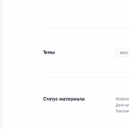
Об исполнении поручения Президен
мелованной бумаги
14 октября 2014 года, 17:35
Темы
ЖКХ
Об исполнении поручения Президе
квалификации педагогов в целях 
14 октября 2014 года, 15:25
Статус материала
Опублик
Дата пу
10 октября 2014 года, пятница
Текстов
Об исполнении поручения Президен