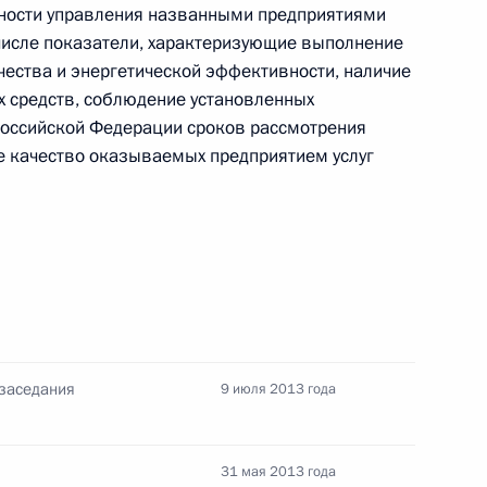
вности управления названными предприятиями
числе показатели, характеризующие выполнение
та по принятию свода законов, направленных
чества и энергетической эффективности, наличие
ровья детей
 средств, соблюдение установленных
Российской Федерации сроков рассмотрения
е качество оказываемых предприятием услуг
та по организации летнего отдыха граждан
 заседания
9 июля 2013 года
нта по совершенствованию политики управления
31 мая 2013 года