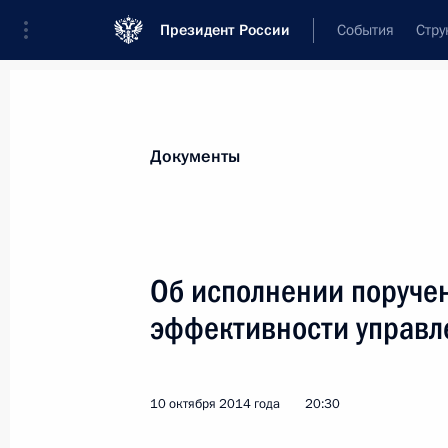
Президент России
События
Стру
Новости
Поручения Президента
Банк
Все поручения
Ближайшие сроки
Сня
Документы
Отчёты о выполнении
Об исполнении поруче
эффективности управл
Показа
10 октября 2014 года
20:30
17 октября 2014 года, пятница