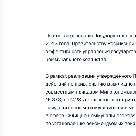
Об исполнении поручения Президен
информационной системы ЖКХ
17 октября 2014 года, 14:30
По итогам
заседания
Государственного
2013 года, Правительству Российской
14 октября 2014 года, вторник
эффективности управления государст
коммунального хозяйства.
Об исполнении поручения Президе
учреждений культуры, работающих 
В рамках реализации утверждённого 
14 октября 2014 года, 19:20
действий по привлечению в жилищно-
совместным приказом Минэкономразвит
№ 373/пр/428 утверждены критерии 
государственными и муниципальными
Об исполнении поручения Президен
в сфере жилищно-коммунального хозя
психологической помощи детям ста
по установлению рекомендуемых пока
14 октября 2014 года, 18:40