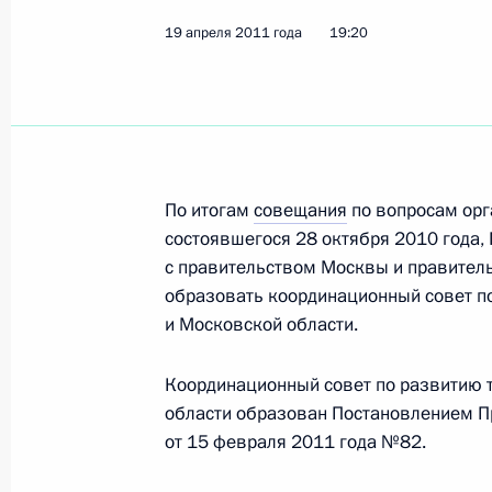
Об исполнении поручения Президен
19 апреля 2011 года
19:20
Федерации полномочий по опреде
стоянки автомобилей
19 апреля 2011 года, 19:30
Об исполнении поручения Президе
По итогам
совещания
по вопросам орг
по развитию транспортной систем
состоявшегося 28 октября 2010 года,
с правительством Москвы и правител
19 апреля 2011 года, 19:20
образовать координационный совет п
и Московской области.
Об исполнении поручения Президе
Координационный совет по развитию 
государственных и муниципальных 
области образован Постановлением П
от 15 февраля 2011 года №82.
19 апреля 2011 года, 18:40