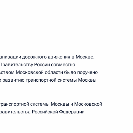
та о передаче субъектам Российской
лению размера штрафов за нарушение правил
нта о создании координационного совета
анизации дорожного движения в Москве,
ы Москвы и Московской области
 Правительству России совместно
ьством Московской области было поручено
о развитию транспортной системы Москвы
нта о регулировании времени начала работы
транспортной системы Москвы и Московской
учреждений и организаций
равительства Российской Федерации