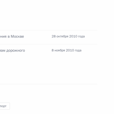
нта о разработке предложений, направленных
ных заторов
ния в Москве
28 октября 2010 года
нта о включении мемориального комплекса
мам дорожного
8 ноября 2010 года
 Мамаевом кургане в Список всемирного
порт
та о проведении дополнительного обсуждения