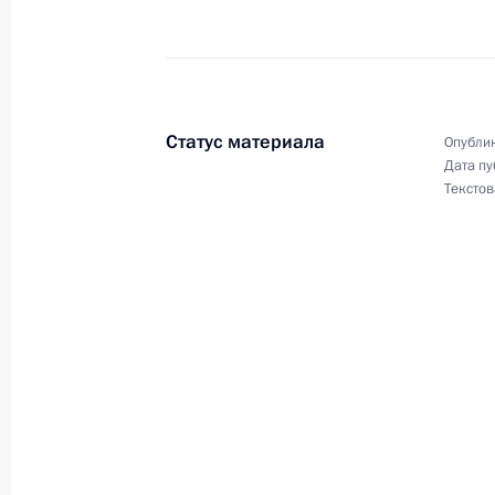
проекта федерального закона о в
кодекс
15 апреля 2011 года, 19:00
Статус материала
Опублик
14 апреля 2011 года, четверг
Дата пу
Текстов
Об исполнении поручения Президен
регулирующих отношения на фина
14 апреля 2011 года, 18:50
13 апреля 2011 года, среда
Об исполнении поручения Президе
лекарственных средств и медицинс