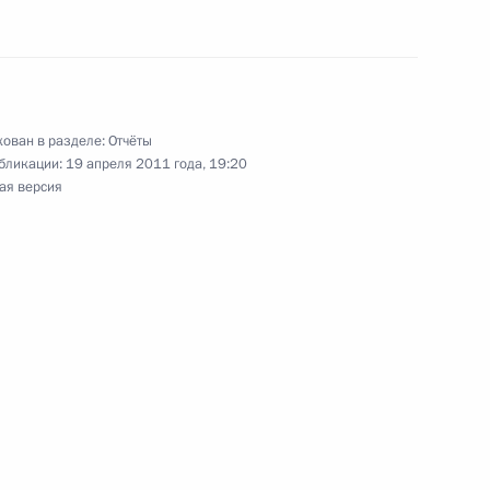
несении комплексных изменений в Гражданский
ован в разделе:
Отчёты
бликации:
19 апреля 2011 года, 19:20
ая версия
та о совершенствовании нормативных актов,
нсовом рынке
нта о совершенствовании системы регистрации
кой техники