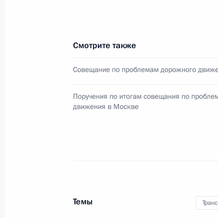
Об исполнении поручения Президе
на решение проблемы автомобиль
Смотрите также
19 апреля 2011 года, 18:40
Совещание по проблемам дорожного движе
Об исполнении поручения Президе
Поручения по итогам совещания по пробле
движения в Москве
«Героям Сталинградской битвы» на
наследия
19 апреля 2011 года, 18:10
15 апреля 2011 года, пятница
Темы
Транс
Об исполнении поручения Президен