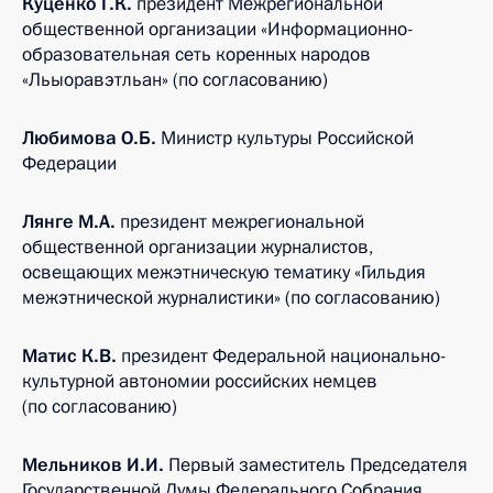
Куценко Г.К.
президент Межрегиональной
общественной организации «Информационно-
образовательная сеть коренных народов
«Льыоравэтльан» (по согласованию)
Любимова О.Б.
Министр культуры Российской
Федерации
Лянге М.А.
президент межрегиональной
общественной организации журналистов,
освещающих межэтническую тематику «Гильдия
межэтнической журналистики» (по согласованию)
Матис К.В.
президент Федеральной национально-
культурной автономии российских немцев
(по согласованию)
Мельников И.И.
Первый заместитель Председателя
Государственной Думы Федерального Собрания