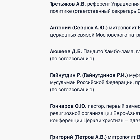
Третьяков А.В.
референт Управления
политике (ответственный секретарь 
Антоний (Севрюк А.Ю.)
митрополит 
церковных связей Московского патри
Аюшеев Д.Б.
Пандито Хамбо-лама, г
(по согласованию)
Гайнутдин Р. (Гайнутдинов Р.И.)
муфт
мусульман Российской Федерации, п
(по согласованию)
Гончаров О.Ю.
пастор, первый заме
религиозной организации Евро-Азиат
конференции Церкви христиан – адве
Григорий (Петров А.В.)
митрополит 