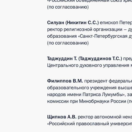
«Российский объединенный союз хрис
(по согласованию)
Силуан (Никитин С.С.)
епископ Петер
ректор религиозной организации – 
образования «Санкт-Петербургская д
(по согласованию)
Таджуддин Т. (Таджуддинов Т.С.)
пре
Центрального духовного управления 
Филиппов В.М.
президент федеральн
образовательного учреждения высше
народов имени Патриса Лумумбы», з
комиссии при Минобрнауки России (п
Щипков А.В.
ректор автономной нек
«Российский православный университ