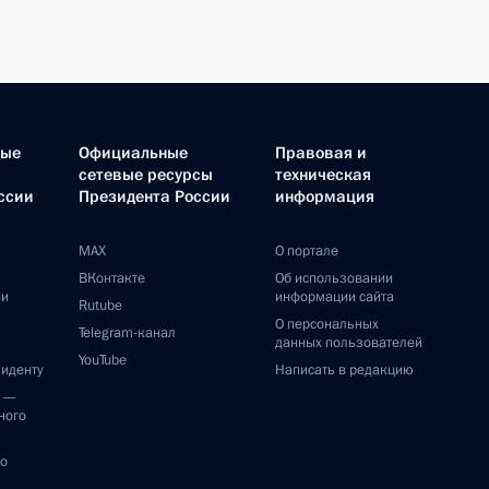
ные
Официальные
Правовая и
сетевые ресурсы
техническая
ссии
Президента России
информация
MAX
О портале
ВКонтакте
Об использовании
ии
информации сайта
Rutube
О персональных
Telegram-канал
данных пользователей
YouTube
зиденту
Написать в редакцию
и —
ного
по