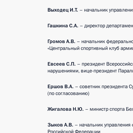
Выходец И.Т.
– начальник управлен
Гашкина С.А.
– директор департаме
Громов А.В.
– начальник федерально
«Центральный спортивный клуб арми
Евсеев С.П.
– президент Всероссийс
нарушениями, вице-президент Парали
Ершов В.А.
– советник президента С
(по согласованию)
Жигалова Н.Ю.
– министр спорта Бе
Зыков А.В.
– начальник управления 
Российской Федерации