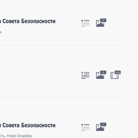
 Совета Безопасности
1
ь
4
11м
 Совета Безопасности
1
ть, Ново-Огарёво