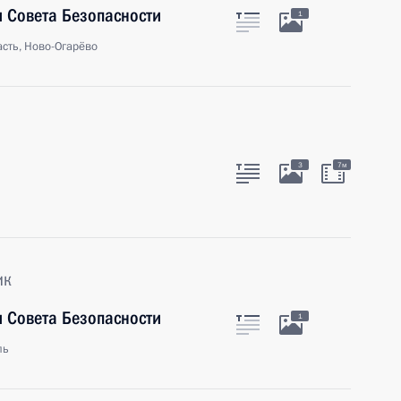
 Совета Безопасности
1
сть, Ново-Огарёво
3
7м
ик
 Совета Безопасности
1
ль