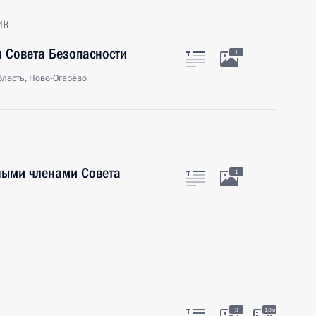
ик
 Совета Безопасности
1
ласть, Ново-Огарёво
ными членами Совета
1
3
13м