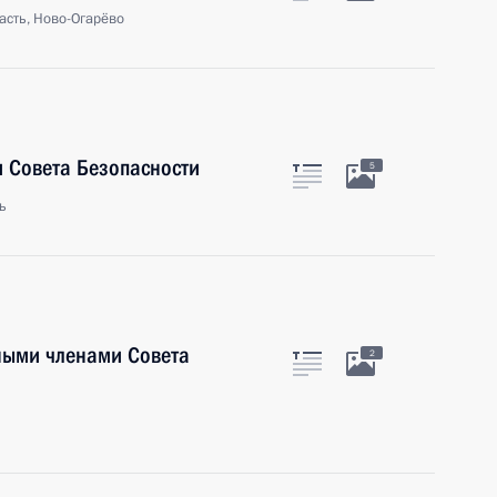
асть, Ново-Огарёво
 Совета Безопасности
5
ь
ными членами Совета
2