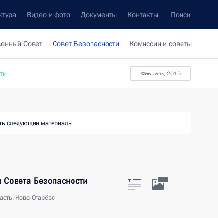
ктура
Видео и фото
Документы
Контакты
Поиск
венный Совет
Совет Безопасности
Комиссии и советы
ти
февраль, 2015
ть следующие материалы
 Совета Безопасности
1
асть, Ново-Огарёво