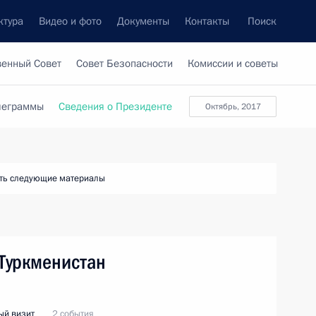
ктура
Видео и фото
Документы
Контакты
Поиск
венный Совет
Совет Безопасности
Комиссии и советы
леграммы
Сведения о Президенте
октябрь, 2017
ть следующие материалы
Туркменистан
ый визит
2 события