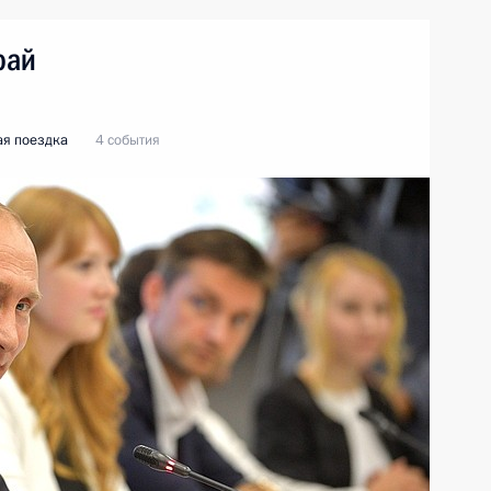
рай
ая поездка
4 события