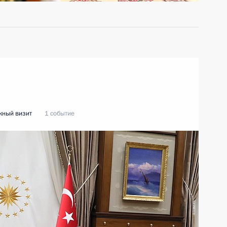
жный визит
1 событие