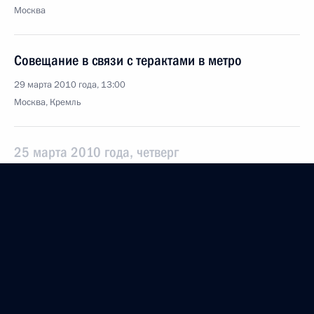
Москва
Совещание в связи с терактами в метро
29 марта 2010 года, 13:00
Москва, Кремль
25 марта 2010 года, четверг
Стенографический отчёт о заседании Российского
организационного комитета «Победа»
25 марта 2010 года, 16:00
Волгоград
17 марта 2010 года, среда