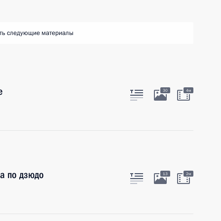
ть следующие материалы
е
30
4м
а по дзюдо
13
2м