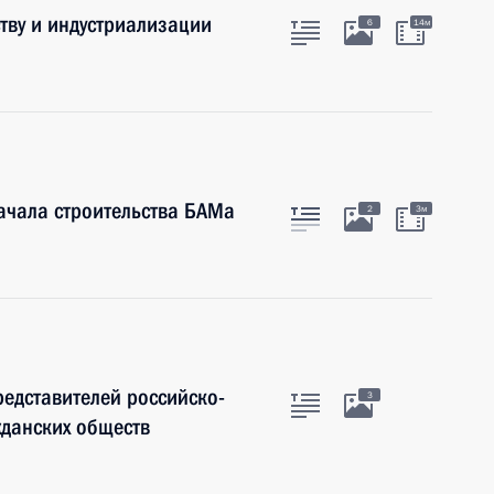
тву и индустриализации
6
14м
ачала строительства БАМа
2
3м
редставителей российско-
3
жданских обществ