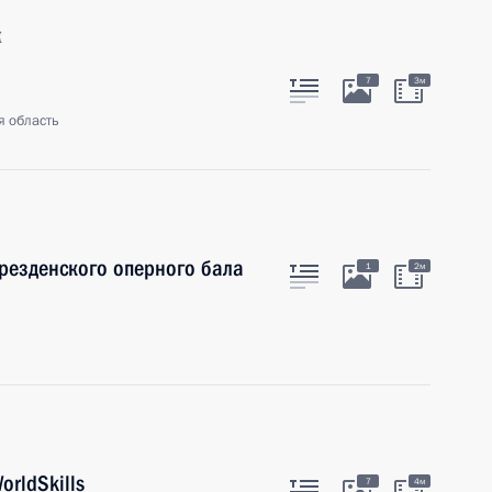
к
7
3м
я область
Дрезденского оперного бала
1
2м
rldSkills
7
4м