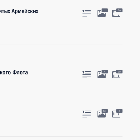
ятых Армейских
1
2м
кого Флота
4
3м
:
65