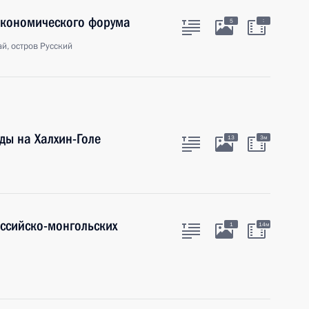
экономического форума
:
5
й, остров Русский
ды на Халхин-Голе
13
3м
оссийско-монгольских
1
14м