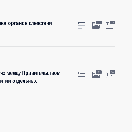
ка органов следствия
1
2м
ях между Правительством
7
8м
итии отдельных