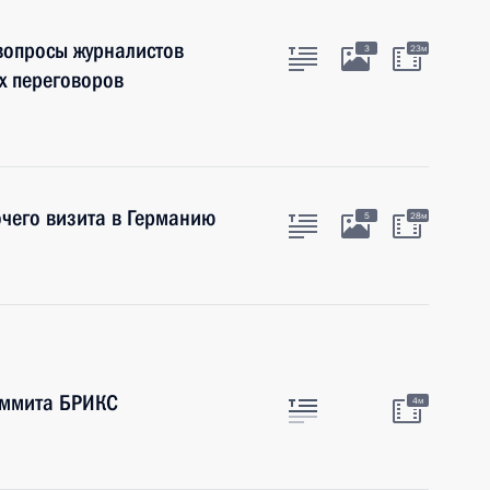
 вопросы журналистов
3
23м
х переговоров
чего визита в Германию
5
28м
аммита БРИКС
4м