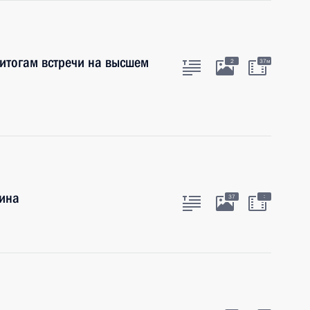
итогам встречи на высшем
2
37м
тина
:
37