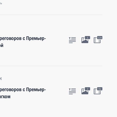
ль
ереговоров с Премьер-
1
12м
ой
к
ереговоров с Премьер-
2
6м
нгхом