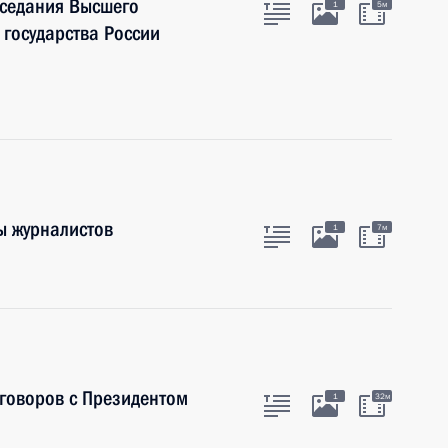
аседания Высшего
1
5м
 государства России
ы журналистов
1
7м
говоров с Президентом
1
32м