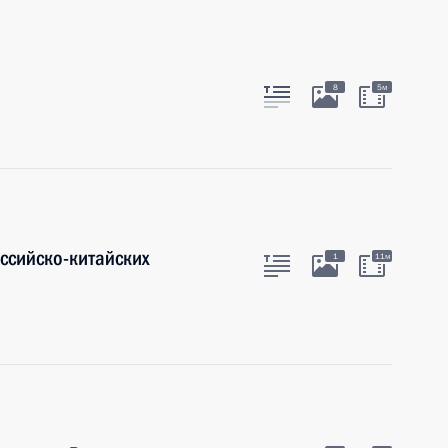
8
5м
оссийско-китайских
1
11м