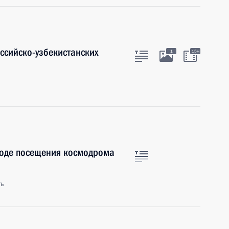
ссийско-узбекистанских
1
15м
ходе посещения космодрома
ть