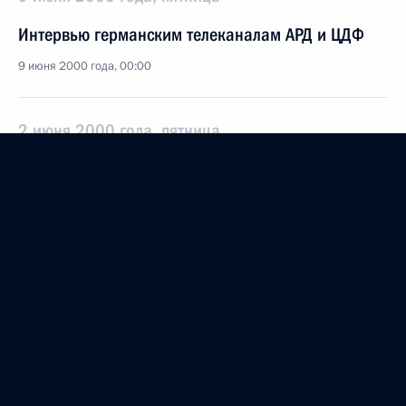
Интервью германским телеканалам АРД и ЦДФ
9 июня 2000 года, 00:00
2 июня 2000 года, пятница
Из записи интервью американскому телеканалу
«Эн-би-си»
2 июня 2000 года, 00:00
24 февраля 2000 года, четверг
Выдержки из интервью радиостанции «Балтика»
24 февраля 2000 года, 00:01
Санкт-Петербург