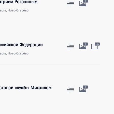
митрием Рогозиным
3
асть, Ново-Огарёво
оссийской Федерации
9
11м
асть, Ново-Огарёво
логовой службы Михаилом
3