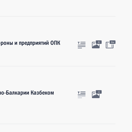
роны и предприятий ОПК
8
6м
ино-Балкарии Казбеком
4