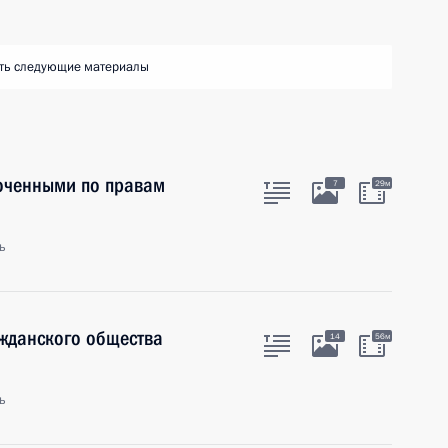
ть следующие материалы
оченными по правам
7
29м
ь
ажданского общества
14
56м
ь