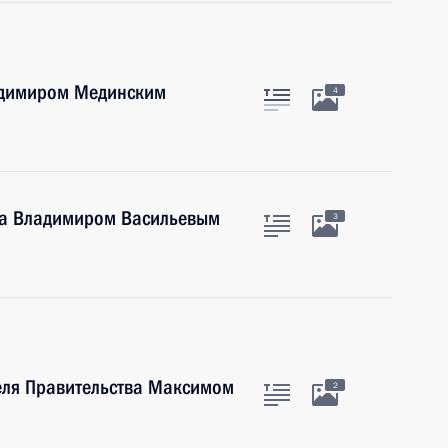
адимиром Мединским
4
ана Владимиром Васильевым
3
еля Правительства Максимом
2