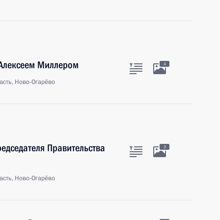
 Алексеем Миллером
4
асть, Ново-Огарёво
редседателя Правительства
3
асть, Ново-Огарёво