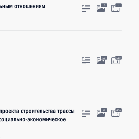
льным отношениям
:
13
13
11м
роекта строительства трассы
8
45м
 социально-экономическое
г