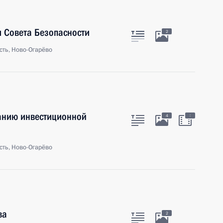
 Совета Безопасности
2
сть, Ново-Огарёво
анию инвестиционной
:
4
сть, Ново-Огарёво
ва
2