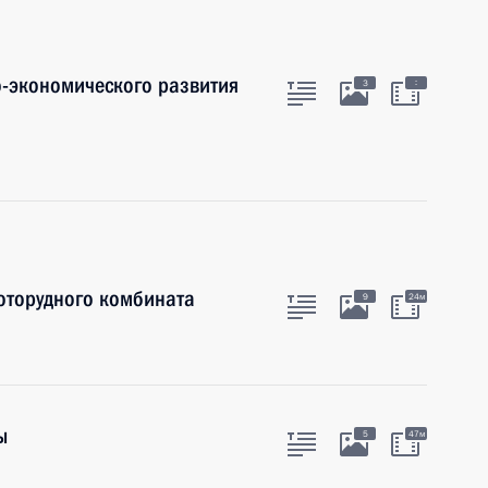
-экономического развития
:
3
оторудного комбината
9
24м
ы
5
47м