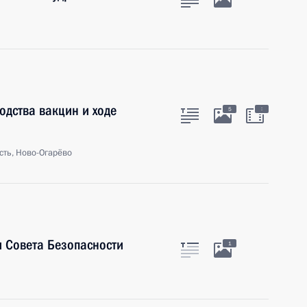
дства вакцин и ходе
:
5
сть, Ново-Огарёво
 Совета Безопасности
1