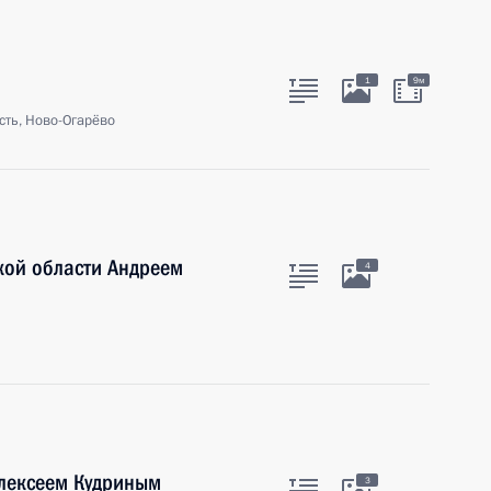
1
9м
сть, Ново-Огарёво
кой области Андреем
4
Алексеем Кудриным
3