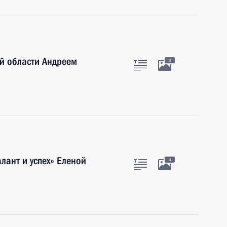
й области Андреем
3
лант и успех» Еленой
4