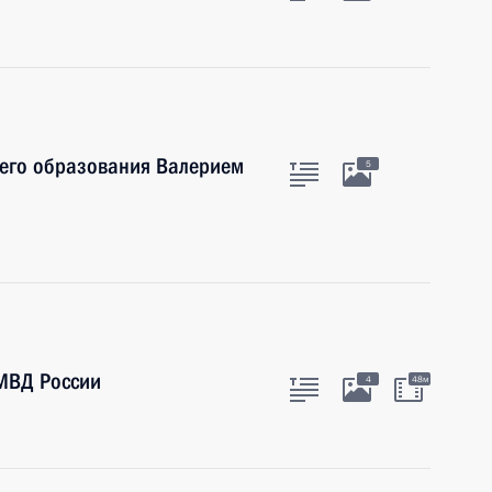
шего образования Валерием
5
МВД России
4
48м