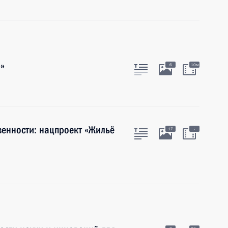
»
6
10м
венности: нацпроект «Жильё
:
17