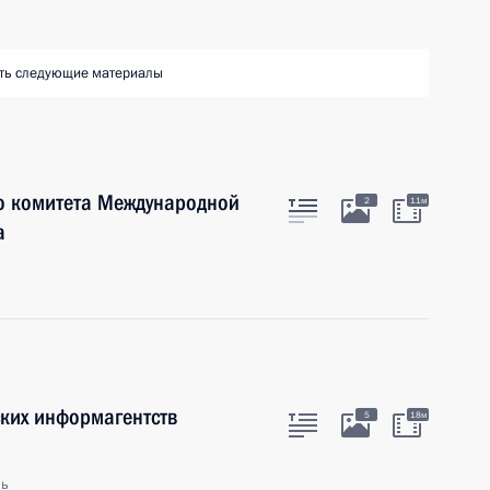
ть следующие материалы
го комитета Международной
2
11м
а
ских информагентств
5
18м
ль