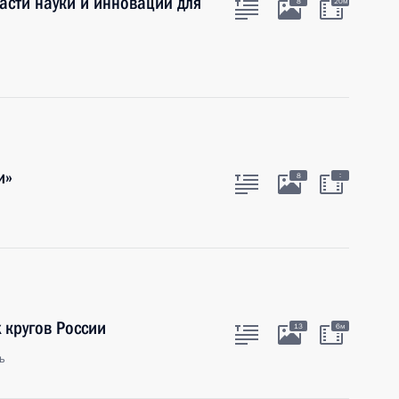
асти науки и инноваций для
8
20м
и»
:
8
 кругов России
13
6м
ь