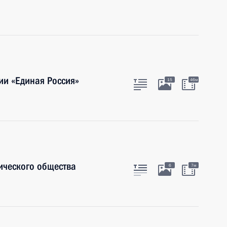
ии «Единая Россия»
15
46м
ического общества
6
7м