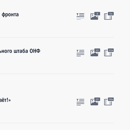
 фронта
8
5м
льного штаба ОНФ
10
15м
вёт!»
10
58м