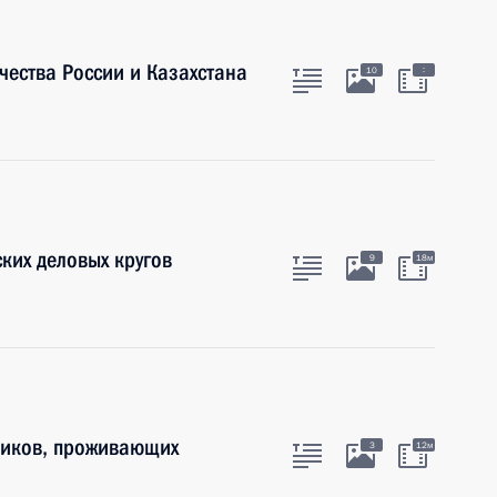
ества России и Казахстана
:
10
ких деловых кругов
9
18м
ников, проживающих
3
12м