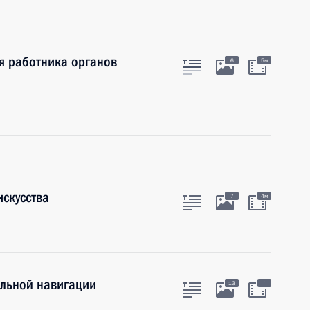
я работника органов
6
5м
искусства
7
4м
льной навигации
:
13