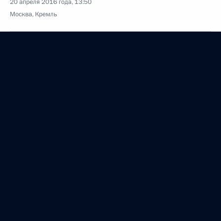
20 апреля 2016 года, 13:50
Москва, Кремль
19 апреля 2016 года, вторник
Встреча с главой МИД Франции Жан-Марком
Эйро
19 апреля 2016 года, 17:00
Москва, Кремль
Встреча с президентом Всемирного еврейского
конгресса Рональдом Лаудером
19 апреля 2016 года, 15:40
Москва, Кремль