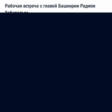
Рабочая встреча с главой Башкирии Радием
Хабировым
6 августа 2021 года, 22:00
Республика Башкортостан, Абзелиловский район
Встреча с работниками и строителями завода
«Цемикс»
6 августа 2021 года, 21:15
Республика Башкортостан, Абзелиловский район
Открытие завода «Цемикс»
6 августа 2021 года, 20:15
Республика Башкортостан, Абзелиловский район