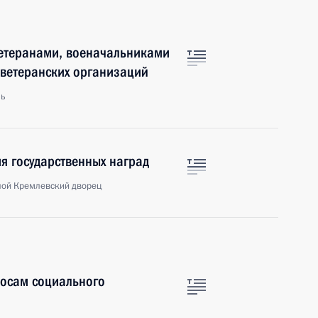
 ветеранами, военачальниками
 ветеранских организаций
ль
я государственных наград
шой Кремлевский дворец
росам социального