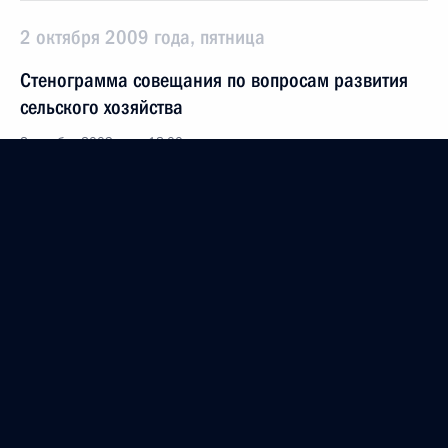
2 октября 2009 года, пятница
Стенограмма совещания по вопросам развития
сельского хозяйства
2 октября 2009 года, 18:00
Орловская область, Малоархангельск
Заключительное слово на совещании
по вопросам развития сельского хозяйства
2 октября 2009 года, 17:30
Малоархангельск
Вступительное слово на совещании по вопросам
развития сельского хозяйства