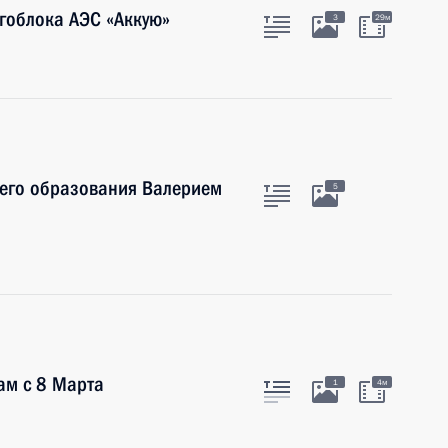
ргоблока АЭС «Аккую»
3
29м
шего образования Валерием
5
ам с 8 Марта
1
4м