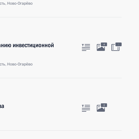
сть, Ново-Огарёво
анию инвестиционной
:
4
сть, Ново-Огарёво
ва
2