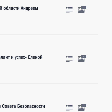
й области Андреем
3
лант и успех» Еленой
4
 Совета Безопасности
2