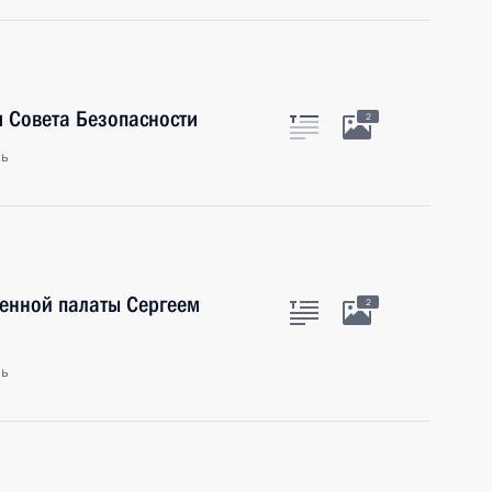
 Совета Безопасности
2
ль
ленной палаты Сергеем
2
ль