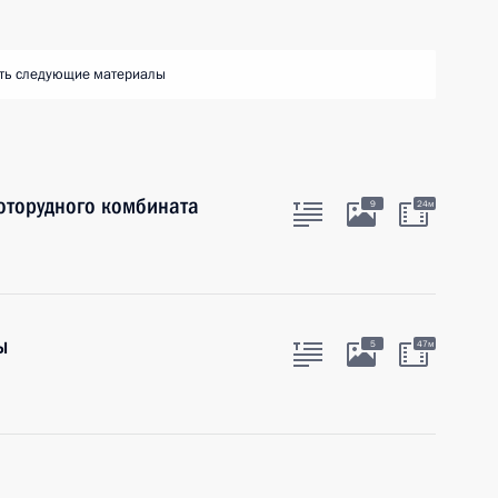
ть следующие материалы
оторудного комбината
9
24м
ы
5
47м