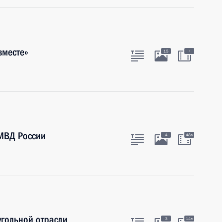
вместе»
:
15
МВД России
4
48м
угольной отрасли
3
14м