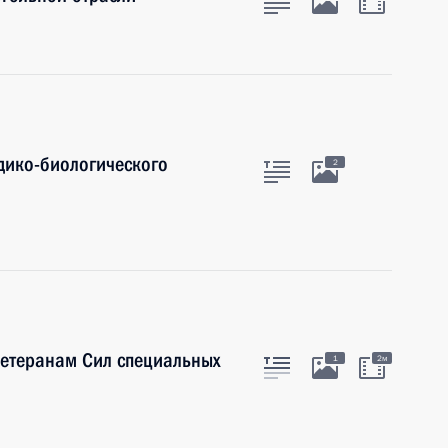
дико-биологического
2
етеранам Сил специальных
1
2м